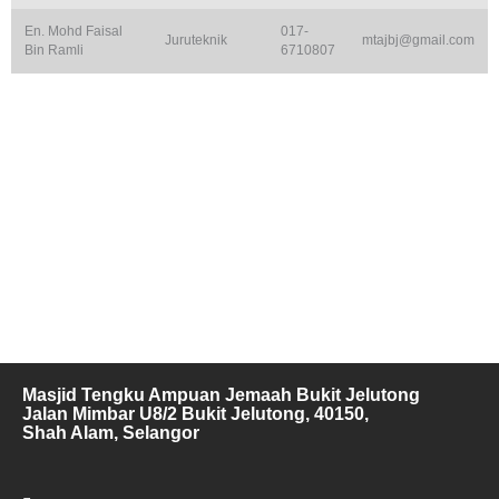
En. Mohd Faisal
017-
Juruteknik
mtajbj@gmail.com
Bin Ramli
6710807
Masjid Tengku Ampuan Jemaah Bukit Jelutong
Jalan Mimbar U8/2 Bukit Jelutong, 40150,
Shah Alam, Selangor