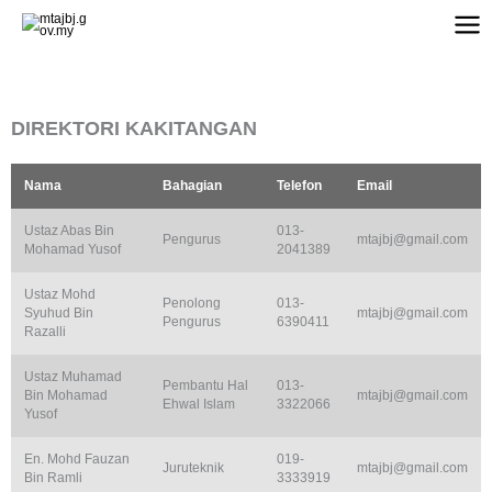
Skip
to
content
DIREKTORI KAKITANGAN
Nama
Bahagian
Telefon
Email
Ustaz Abas Bin
013-
Pengurus
mtajbj@gmail.com
Mohamad Yusof
2041389
Ustaz Mohd
Penolong
013-
Syuhud Bin
mtajbj@gmail.com
Pengurus
6390411
Razalli
Ustaz Muhamad
Pembantu Hal
013-
Bin Mohamad
mtajbj@gmail.com
Ehwal Islam
3322066
Yusof
En. Mohd Fauzan
019-
Juruteknik
mtajbj@gmail.com
Bin Ramli
3333919