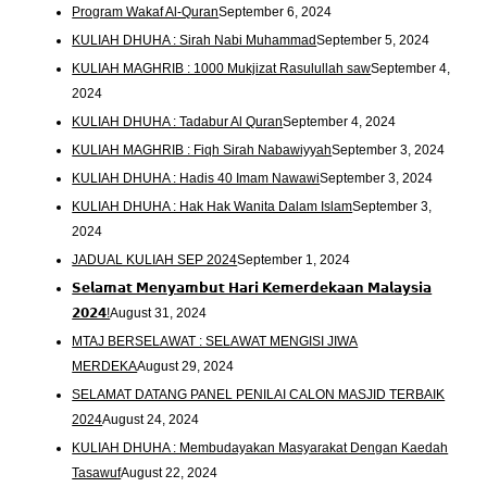
Program Wakaf Al-Quran
September 6, 2024
KULIAH DHUHA : Sirah Nabi Muhammad
September 5, 2024
KULIAH MAGHRIB : 1000 Mukjizat Rasulullah saw
September 4,
2024
KULIAH DHUHA : Tadabur Al Quran
September 4, 2024
KULIAH MAGHRIB : Fiqh Sirah Nabawiyyah
September 3, 2024
KULIAH DHUHA : Hadis 40 Imam Nawawi
September 3, 2024
KULIAH DHUHA : Hak Hak Wanita Dalam Islam
September 3,
2024
JADUAL KULIAH SEP 2024
September 1, 2024
𝗦𝗲𝗹𝗮𝗺𝗮𝘁 𝗠𝗲𝗻𝘆𝗮𝗺𝗯𝘂𝘁 𝗛𝗮𝗿𝗶 𝗞𝗲𝗺𝗲𝗿𝗱𝗲𝗸𝗮𝗮𝗻 𝗠𝗮𝗹𝗮𝘆𝘀𝗶𝗮
𝟮𝟬𝟮𝟰!
August 31, 2024
MTAJ BERSELAWAT : SELAWAT MENGISI JIWA
MERDEKA
August 29, 2024
SELAMAT DATANG PANEL PENILAI CALON MASJID TERBAIK
2024
August 24, 2024
KULIAH DHUHA : Membudayakan Masyarakat Dengan Kaedah
Tasawuf
August 22, 2024