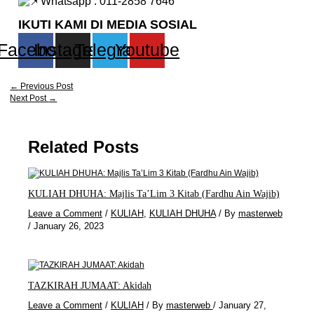
Whatsapp : 011-2858 7646
IKUTI KAMI DI MEDIA SOSIAL
Facebook
Instagram
Telegram
Youtube
←
Previous Post
Next Post
→
Related Posts
KULIAH DHUHA: Majlis Ta’Lim 3 Kitab (Fardhu Ain Wajib)
Leave a Comment
/
KULIAH
,
KULIAH DHUHA
/ By
masterweb
/
January 26, 2023
TAZKIRAH JUMAAT: Akidah
Leave a Comment
/
KULIAH
/ By
masterweb
/
January 27,