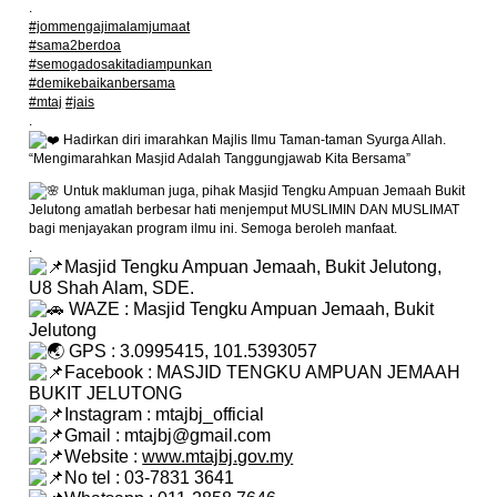
.
#jommengajimalamjumaat
#sama2berdoa
#semogadosakitadiampunkan
#demikebaikanbersama
#mtaj
#jais
.
Hadirkan diri imarahkan Majlis Ilmu Taman-taman Syurga Allah.
“Mengimarahkan Masjid Adalah Tanggungjawab Kita Bersama”
Untuk makluman juga, pihak Masjid Tengku Ampuan Jemaah Bukit
Jelutong amatlah berbesar hati menjemput MUSLIMIN DAN MUSLIMAT
bagi menjayakan program ilmu ini. Semoga beroleh manfaat.
.
Masjid Tengku Ampuan Jemaah, Bukit Jelutong,
U8 Shah Alam, SDE.
WAZE : Masjid Tengku Ampuan Jemaah, Bukit
Jelutong
GPS : 3.0995415, 101.5393057
Facebook : MASJID TENGKU AMPUAN JEMAAH
BUKIT JELUTONG
Instagram : mtajbj_official
Gmail : mtajbj@gmail.com
Website :
www.mtajbj.gov.my
No tel : 03-7831 3641