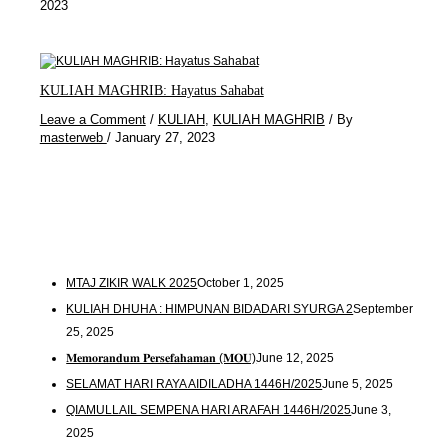
2023
KULIAH MAGHRIB: Hayatus Sahabat
Leave a Comment
/
KULIAH
,
KULIAH MAGHRIB
/ By
masterweb
/
January 27, 2023
MTAJ ZIKIR WALK 2025
October 1, 2025
KULIAH DHUHA : HIMPUNAN BIDADARI SYURGA 2
September
25, 2025
𝐌𝐞𝐦𝐨𝐫𝐚𝐧𝐝𝐮𝐦 𝐏𝐞𝐫𝐬𝐞𝐟𝐚𝐡𝐚𝐦𝐚𝐧 (𝐌𝐎𝐔)
June 12, 2025
SELAMAT HARI RAYA AIDILADHA 1446H/2025
June 5, 2025
QIAMULLAIL SEMPENA HARI ARAFAH 1446H/2025
June 3,
2025