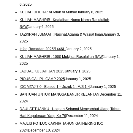
6, 2025
KULIAH DHUHA : Al Adab Al Mufrad
January 6, 2025
KULIAH MAGHRIB : Keajaiban Nama Nama Rasulullah
SAW
January 6, 2025
TAZKIRAH JUMAAT : Nasihat Agama & Wasiat Iman
January 3,
2025
Infaq Ramadan 2025/1446H
January 2, 2025
KULIAH MAGHRIB : 1000 Mukjizat Rasulullah SAW
January 1,
2025
JADUAL KULIAH JAN 2025
January 1, 2025
PIOUS CALIPH CAMP 2025
January 1, 2025
IQC MTAJ 7.0 : Episod 1 = Juzuk 1 : M/S 1-4
January 1, 2025
BANTUAN UNTUK MANGSA BANJIR KELANTAN
December 11,
2024
DAULAT TUANKU.. Ucapan Selamat Menyambut Ulang Tahun
Hari Keputeraan Yang Ke-79
December 11, 2024
MAJLIS POTLUCK AKHIR TAHUN GATHERING IQC
2024
December 10, 2024