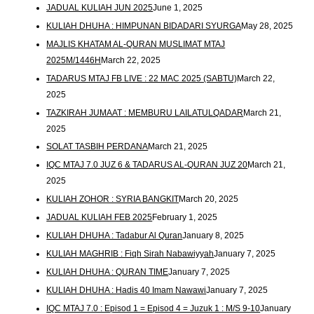
JADUAL KULIAH JUN 2025
June 1, 2025
KULIAH DHUHA : HIMPUNAN BIDADARI SYURGA
May 28, 2025
MAJLIS KHATAM AL-QURAN MUSLIMAT MTAJ
2025M/1446H
March 22, 2025
TADARUS MTAJ FB LIVE : 22 MAC 2025 (SABTU)
March 22,
2025
TAZKIRAH JUMAAT : MEMBURU LAILATULQADAR
March 21,
2025
SOLAT TASBIH PERDANA
March 21, 2025
IQC MTAJ 7.0 JUZ 6 & TADARUS AL-QURAN JUZ 20
March 21,
2025
KULIAH ZOHOR : SYRIA BANGKIT
March 20, 2025
JADUAL KULIAH FEB 2025
February 1, 2025
KULIAH DHUHA : Tadabur Al Quran
January 8, 2025
KULIAH MAGHRIB : Fiqh Sirah Nabawiyyah
January 7, 2025
KULIAH DHUHA : QURAN TIME
January 7, 2025
KULIAH DHUHA : Hadis 40 Imam Nawawi
January 7, 2025
IQC MTAJ 7.0 : Episod 1 = Episod 4 = Juzuk 1 : M/S 9-10
January