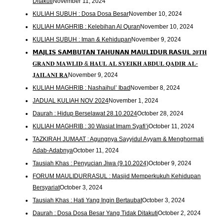
Ditakuti
November 11, 2024
KULIAH SUBUH : Dosa Dosa Besar
November 10, 2024
KULIAH MAGHRIB : Kelebihan Al Quran
November 10, 2024
KULIAH SUBUH : Iman & Kehidupan
November 9, 2024
𝗠𝗔𝗝𝗟𝗜𝗦 𝗦𝗔𝗠𝗕𝗨𝗧𝗔𝗡 𝗧𝗔𝗛𝗨𝗡𝗔𝗡 𝗠𝗔𝗨𝗟𝗜𝗗𝗨𝗥 𝗥𝗔𝗦𝗨𝗟 𝟐𝟎𝐓𝐇
𝐆𝐑𝐀𝐍𝐃 𝐌𝐀𝐖𝐋𝐈𝐃 & 𝐇𝐀𝐔𝐋 𝐀𝐋 𝐒𝐘𝐄𝐈𝐊𝐇 𝐀𝐁𝐃𝐔𝐋 𝐐𝐀𝐃𝐈𝐑 𝐀𝐋-
𝐉𝐀𝐈𝐋𝐀𝐍𝐈 𝐑𝐀
November 9, 2024
KULIAH MAGHRIB : Nashaihul’ Ibad
November 8, 2024
JADUAL KULIAH NOV 2024
November 1, 2024
Daurah : Hidup Berselawat 28.10.2024
October 28, 2024
KULIAH MAGHRIB : 30 Wasiat Imam Syafi’i
October 11, 2024
TAZKIRAH JUMAAT : Agungnya Sayyidul Ayyam & Menghormati
Adab-Adabnya
October 11, 2024
Tausiah Khas : Penyucian Jiwa (9.10.2024)
October 9, 2024
FORUM MAULIDURRASUL : Masjid Memperkukuh Kehidupan
Bersyariat
October 3, 2024
Tausiah Khas : Hati Yang Ingin Bertaubat
October 3, 2024
Daurah : Dosa Dosa Besar Yang Tidak Ditakuti
October 2, 2024