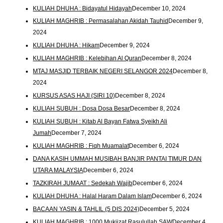
KULIAH DHUHA : Bidayatul Hidayah
December 10, 2024
KULIAH MAGHRIB : Permasalahan Akidah Tauhid
December 9,
2024
KULIAH DHUHA : Hikam
December 9, 2024
KULIAH MAGHRIB : Kelebihan Al Quran
December 8, 2024
MTAJ MASJID TERBAIK NEGERI SELANGOR 2024
December 8,
2024
KURSUS ASAS HAJI (SIRI 10)
December 8, 2024
KULIAH SUBUH : Dosa Dosa Besar
December 8, 2024
KULIAH SUBUH : Kitab Al Bayan Fatwa Syeikh Ali
Jumah
December 7, 2024
KULIAH MAGHRIB : Fiqh Muamalat
December 6, 2024
DANA KASIH UMMAH MUSIBAH BANJIR PANTAI TIMUR DAN
UTARA MALAYSIA
December 6, 2024
TAZKIRAH JUMAAT : Sedekah Wajib
December 6, 2024
KULIAH DHUHA : Halal Haram Dalam Islam
December 6, 2024
BACAAN YASIN & TAHLIL (5 DIS 2024)
December 5, 2024
KULIAH MAGHRIB : 1000 Mukjizat Rasulullah SAW
December 4,