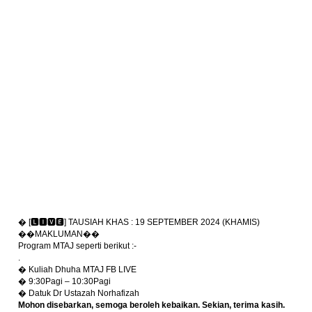
� [🅻🅸🆅🅴] TAUSIAH KHAS : 19 SEPTEMBER 2024 (KHAMIS)
��MAKLUMAN��
Program MTAJ seperti berikut :-
.
� Kuliah Dhuha MTAJ FB LIVE
� 9:30Pagi – 10:30Pagi
� Datuk Dr Ustazah Norhafizah
Mohon disebarkan, semoga beroleh kebaikan. Sekian, terima kasih.