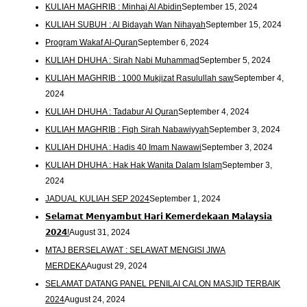
KULIAH MAGHRIB : Minhaj Al Abidin
September 15, 2024
KULIAH SUBUH : Al Bidayah Wan Nihayah
September 15, 2024
Program Wakaf Al-Quran
September 6, 2024
KULIAH DHUHA : Sirah Nabi Muhammad
September 5, 2024
KULIAH MAGHRIB : 1000 Mukjizat Rasulullah saw
September 4,
2024
KULIAH DHUHA : Tadabur Al Quran
September 4, 2024
KULIAH MAGHRIB : Fiqh Sirah Nabawiyyah
September 3, 2024
KULIAH DHUHA : Hadis 40 Imam Nawawi
September 3, 2024
KULIAH DHUHA : Hak Hak Wanita Dalam Islam
September 3,
2024
JADUAL KULIAH SEP 2024
September 1, 2024
𝗦𝗲𝗹𝗮𝗺𝗮𝘁 𝗠𝗲𝗻𝘆𝗮𝗺𝗯𝘂𝘁 𝗛𝗮𝗿𝗶 𝗞𝗲𝗺𝗲𝗿𝗱𝗲𝗸𝗮𝗮𝗻 𝗠𝗮𝗹𝗮𝘆𝘀𝗶𝗮
𝟮𝟬𝟮𝟰!
August 31, 2024
MTAJ BERSELAWAT : SELAWAT MENGISI JIWA
MERDEKA
August 29, 2024
SELAMAT DATANG PANEL PENILAI CALON MASJID TERBAIK
2024
August 24, 2024