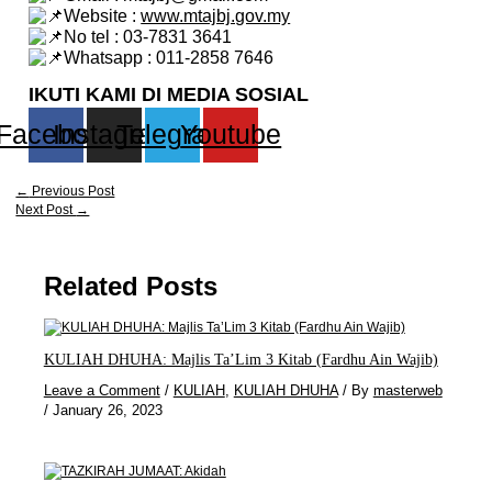
Website :
www.mtajbj.gov.my
No tel : 03-7831 3641
Whatsapp : 011-2858 7646
IKUTI KAMI DI MEDIA SOSIAL
Facebook
Instagram
Telegram
Youtube
←
Previous Post
Next Post
→
Related Posts
KULIAH DHUHA: Majlis Ta’Lim 3 Kitab (Fardhu Ain Wajib)
Leave a Comment
/
KULIAH
,
KULIAH DHUHA
/ By
masterweb
/
January 26, 2023