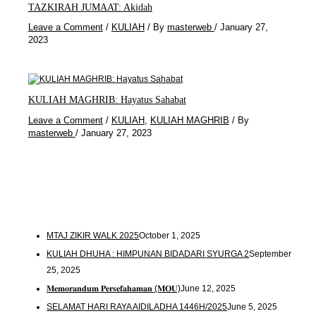
TAZKIRAH JUMAAT: Akidah
Leave a Comment
/
KULIAH
/ By
masterweb
/
January 27,
2023
KULIAH MAGHRIB: Hayatus Sahabat
Leave a Comment
/
KULIAH
,
KULIAH MAGHRIB
/ By
masterweb
/
January 27, 2023
MTAJ ZIKIR WALK 2025
October 1, 2025
KULIAH DHUHA : HIMPUNAN BIDADARI SYURGA 2
September
25, 2025
𝐌𝐞𝐦𝐨𝐫𝐚𝐧𝐝𝐮𝐦 𝐏𝐞𝐫𝐬𝐞𝐟𝐚𝐡𝐚𝐦𝐚𝐧 (𝐌𝐎𝐔)
June 12, 2025
SELAMAT HARI RAYA AIDILADHA 1446H/2025
June 5, 2025