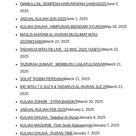
QIAMULLAIL SEMPENA HARI ARAFAH 1446H/2025
June 3,
2025
JADUAL KULIAH JUN 2025
June 1, 2025
KULIAH DHUHA : HIMPUNAN BIDADARI SYURGA
May 28, 2025
MAJLIS KHATAM AL-QURAN MUSLIMAT MTAJ
2025M/1446H
March 22, 2025
TADARUS MTAJ FB LIVE : 22 MAC 2025 (SABTU)
March 22,
2025
TAZKIRAH JUMAAT : MEMBURU LAILATULQADAR
March 21,
2025
SOLAT TASBIH PERDANA
March 21, 2025
IQC MTAJ 7.0 JUZ 6 & TADARUS AL-QURAN JUZ 20
March 21,
2025
KULIAH ZOHOR : SYRIA BANGKIT
March 20, 2025
JADUAL KULIAH FEB 2025
February 1, 2025
KULIAH DHUHA : Tadabur Al Quran
January 8, 2025
KULIAH MAGHRIB : Fiqh Sirah Nabawiyyah
January 7, 2025
KULIAH DHUHA : QURAN TIME
January 7, 2025