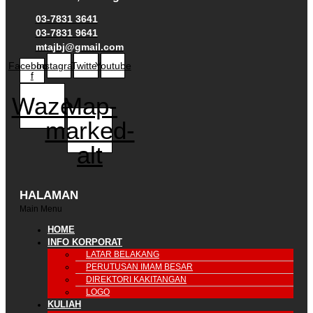
03-7831 3641
03-7831 9641
mtajbj@gmail.com
Facebook-
Instagram
Twitter
Youtube
f
Waze
Map-
marked-
alt
HALAMAN
Main Menu
HOME
INFO KORPORAT
LATAR BELAKANG
PERUTUSAN IMAM BESAR
DIREKTORI KAKITANGAN
LOGO
KULIAH