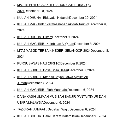
MAJLIS POTLUCK AKHIR TAHUN GATHERING IQC
2024
December 10, 2024
KULIAH DHUHA : Bidayatul Hidayah
December 10, 2024
KULIAH MAGHRIB : Permasalahan Akidah Tauhid
December 9,
2024
KULIAH DHUHA : Hikam
December 9, 2024
KULIAH MAGHRIB : Kelebihan Al Quran
December 8, 2024
MTAJ MASJID TERBAIK NEGERI SELANGOR 2024
December 8,
2024
KURSUS ASAS HAJI (SIRI 10)
December 8, 2024
KULIAH SUBUH : Dosa Dosa Besar
December 8, 2024
KULIAH SUBUH : Kitab Al Bayan Fatwa Syeikh Ali
Jumah
December 7, 2024
KULIAH MAGHRIB : Fiqh Muamalat
December 6, 2024
DANA KASIH UMMAH MUSIBAH BANJIR PANTAI TIMUR DAN
UTARA MALAYSIA
December 6, 2024
TAZKIRAH JUMAAT : Sedekah Wajib
December 6, 2024
KULIAH DHUHA : Halal Haram Dalam Islam
December 6, 2024