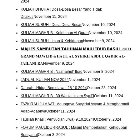
2024
KULIAH DHUHA : Dosa-Dosa Besar Yang Tidak
Ditakuti
November 11, 2024
KULIAH SUBUH : Dosa Dosa Besar
November 10, 2024
KULIAH MAGHRIB : Kelebihan Al Quran
November 10, 2024
KULIAH SUBUH : Iman & Kehidupan
November 9, 2024
𝗠𝗔𝗝𝗟𝗜𝗦 𝗦𝗔𝗠𝗕𝗨𝗧𝗔𝗡 𝗧𝗔𝗛𝗨𝗡𝗔𝗡 𝗠𝗔𝗨𝗟𝗜𝗗𝗨𝗥 𝗥𝗔𝗦𝗨𝗟 𝟐𝟎𝐓𝐇
𝐆𝐑𝐀𝐍𝐃 𝐌𝐀𝐖𝐋𝐈𝐃 & 𝐇𝐀𝐔𝐋 𝐀𝐋 𝐒𝐘𝐄𝐈𝐊𝐇 𝐀𝐁𝐃𝐔𝐋 𝐐𝐀𝐃𝐈𝐑 𝐀𝐋-
𝐉𝐀𝐈𝐋𝐀𝐍𝐈 𝐑𝐀
November 9, 2024
KULIAH MAGHRIB : Nashaihul’ Ibad
November 8, 2024
JADUAL KULIAH NOV 2024
November 1, 2024
Daurah : Hidup Berselawat 28.10.2024
October 28, 2024
KULIAH MAGHRIB : 30 Wasiat Imam Syafi’i
October 11, 2024
TAZKIRAH JUMAAT : Agungnya Sayyidul Ayyam & Menghormati
Adab-Adabnya
October 11, 2024
Tausiah Khas : Penyucian Jiwa (9.10.2024)
October 9, 2024
FORUM MAULIDURRASUL : Masjid Memperkukuh Kehidupan
Bersyariat
October 3, 2024