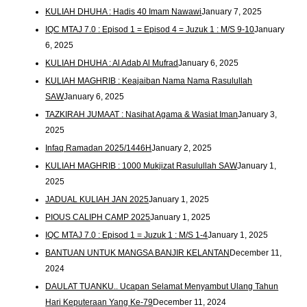
KULIAH DHUHA : Hadis 40 Imam Nawawi
January 7, 2025
IQC MTAJ 7.0 : Episod 1 = Episod 4 = Juzuk 1 : M/S 9-10
January
6, 2025
KULIAH DHUHA : Al Adab Al Mufrad
January 6, 2025
KULIAH MAGHRIB : Keajaiban Nama Nama Rasulullah
SAW
January 6, 2025
TAZKIRAH JUMAAT : Nasihat Agama & Wasiat Iman
January 3,
2025
Infaq Ramadan 2025/1446H
January 2, 2025
KULIAH MAGHRIB : 1000 Mukjizat Rasulullah SAW
January 1,
2025
JADUAL KULIAH JAN 2025
January 1, 2025
PIOUS CALIPH CAMP 2025
January 1, 2025
IQC MTAJ 7.0 : Episod 1 = Juzuk 1 : M/S 1-4
January 1, 2025
BANTUAN UNTUK MANGSA BANJIR KELANTAN
December 11,
2024
DAULAT TUANKU.. Ucapan Selamat Menyambut Ulang Tahun
Hari Keputeraan Yang Ke-79
December 11, 2024