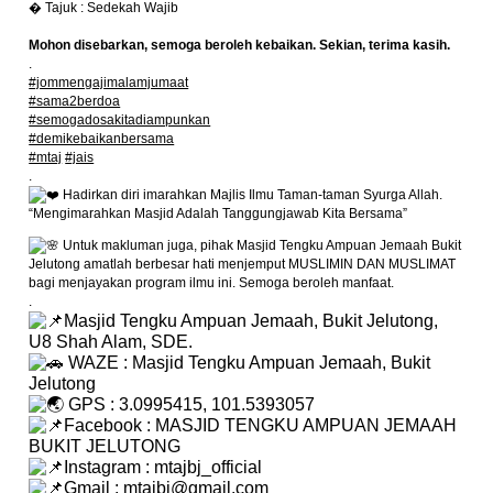
� Tajuk : Sedekah Wajib
Mohon disebarkan, semoga beroleh kebaikan. Sekian, terima kasih.
.
#jommengajimalamjumaat
#sama2berdoa
#semogadosakitadiampunkan
#demikebaikanbersama
#mtaj
#jais
.
Hadirkan diri imarahkan Majlis Ilmu Taman-taman Syurga Allah.
“Mengimarahkan Masjid Adalah Tanggungjawab Kita Bersama”
Untuk makluman juga, pihak Masjid Tengku Ampuan Jemaah Bukit
Jelutong amatlah berbesar hati menjemput MUSLIMIN DAN MUSLIMAT
bagi menjayakan program ilmu ini. Semoga beroleh manfaat.
.
Masjid Tengku Ampuan Jemaah, Bukit Jelutong,
U8 Shah Alam, SDE.
WAZE : Masjid Tengku Ampuan Jemaah, Bukit
Jelutong
GPS : 3.0995415, 101.5393057
Facebook : MASJID TENGKU AMPUAN JEMAAH
BUKIT JELUTONG
Instagram : mtajbj_official
Gmail : mtajbj@gmail.com