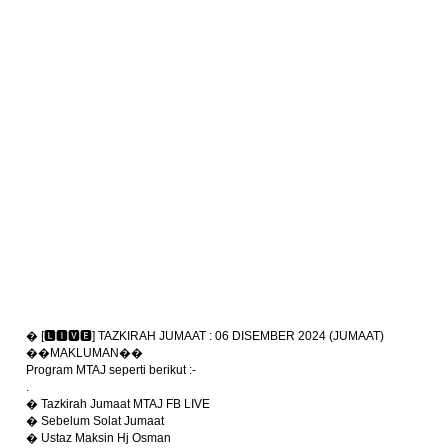
� [🅻🅸🆅🅴] TAZKIRAH JUMAAT : 06 DISEMBER 2024 (JUMAAT)
��MAKLUMAN��
Program MTAJ seperti berikut :-
.
� Tazkirah Jumaat MTAJ FB LIVE
� Sebelum Solat Jumaat
� Ustaz Maksin Hj Osman