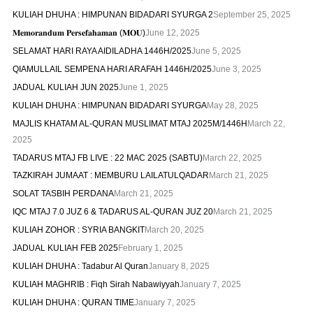
KULIAH DHUHA : HIMPUNAN BIDADARI SYURGA 2
September 25, 2025
𝐌𝐞𝐦𝐨𝐫𝐚𝐧𝐝𝐮𝐦 𝐏𝐞𝐫𝐬𝐞𝐟𝐚𝐡𝐚𝐦𝐚𝐧 (𝐌𝐎𝐔)
June 12, 2025
SELAMAT HARI RAYA AIDILADHA 1446H/2025
June 5, 2025
QIAMULLAIL SEMPENA HARI ARAFAH 1446H/2025
June 3, 2025
JADUAL KULIAH JUN 2025
June 1, 2025
KULIAH DHUHA : HIMPUNAN BIDADARI SYURGA
May 28, 2025
MAJLIS KHATAM AL-QURAN MUSLIMAT MTAJ 2025M/1446H
March 22,
2025
TADARUS MTAJ FB LIVE : 22 MAC 2025 (SABTU)
March 22, 2025
TAZKIRAH JUMAAT : MEMBURU LAILATULQADAR
March 21, 2025
SOLAT TASBIH PERDANA
March 21, 2025
IQC MTAJ 7.0 JUZ 6 & TADARUS AL-QURAN JUZ 20
March 21, 2025
KULIAH ZOHOR : SYRIA BANGKIT
March 20, 2025
JADUAL KULIAH FEB 2025
February 1, 2025
KULIAH DHUHA : Tadabur Al Quran
January 8, 2025
KULIAH MAGHRIB : Fiqh Sirah Nabawiyyah
January 7, 2025
KULIAH DHUHA : QURAN TIME
January 7, 2025