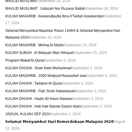
MAULID MUSLIMAT
September 18, 2024
MAULID MUSLIMAT : Ustazah Nor Ruzana Natiah
September 18, 2024
KULIAH MAGHRIB : Anwanuttaufiq Ibnu A’Taillah Assakandari
September
17, 2024
Selamat Menyambut Maulidur Rasul 1446H & Selamat Menyambut Hari
Malaysia 2024
September 16, 2024
KULIAH MAGHRIB : Minhaj Al Abidin
September 15, 2024
KULIAH SUBUH : Al Bidayah Wan Nihayah
September 15, 2024
Program Wakaf Al-Quran
September 6, 2024
KULIAH DHUHA : Sirah Nabi Muhammad
September 5, 2024
KULIAH MAGHRIB : 1000 Mukjizat Rasulullah saw
September 4, 2024
KULIAH DHUHA : Tadabur Al Quran
September 4, 2024
KULIAH MAGHRIB : Fiqh Sirah Nabawiyyah
September 3, 2024
KULIAH DHUHA : Hadis 40 Imam Nawawi
September 3, 2024
KULIAH DHUHA : Hak Hak Wanita Dalam Islam
September 3, 2024
JADUAL KULIAH SEP 2024
September 1, 2024
𝗦𝗲𝗹𝗮𝗺𝗮𝘁 𝗠𝗲𝗻𝘆𝗮𝗺𝗯𝘂𝘁 𝗛𝗮𝗿𝗶 𝗞𝗲𝗺𝗲𝗿𝗱𝗲𝗸𝗮𝗮𝗻 𝗠𝗮𝗹𝗮𝘆𝘀𝗶𝗮 𝟮𝟬𝟮𝟰!
August
31, 2024