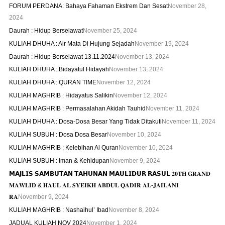
FORUM PERDANA: Bahaya Fahaman Ekstrem Dan Sesat
November 28,
2024
Daurah : Hidup Berselawat
November 25, 2024
KULIAH DHUHA : Air Mata Di Hujung Sejadah
November 19, 2024
Daurah : Hidup Berselawat 13.11.2024
November 13, 2024
KULIAH DHUHA : Bidayatul Hidayah
November 13, 2024
KULIAH DHUHA : QURAN TIME
November 12, 2024
KULIAH MAGHRIB : Hidayatus Salikin
November 12, 2024
KULIAH MAGHRIB : Permasalahan Akidah Tauhid
November 11, 2024
KULIAH DHUHA : Dosa-Dosa Besar Yang Tidak Ditakuti
November 11, 2024
KULIAH SUBUH : Dosa Dosa Besar
November 10, 2024
KULIAH MAGHRIB : Kelebihan Al Quran
November 10, 2024
KULIAH SUBUH : Iman & Kehidupan
November 9, 2024
𝗠𝗔𝗝𝗟𝗜𝗦 𝗦𝗔𝗠𝗕𝗨𝗧𝗔𝗡 𝗧𝗔𝗛𝗨𝗡𝗔𝗡 𝗠𝗔𝗨𝗟𝗜𝗗𝗨𝗥 𝗥𝗔𝗦𝗨𝗟 𝟐𝟎𝐓𝐇 𝐆𝐑𝐀𝐍𝐃
𝐌𝐀𝐖𝐋𝐈𝐃 & 𝐇𝐀𝐔𝐋 𝐀𝐋 𝐒𝐘𝐄𝐈𝐊𝐇 𝐀𝐁𝐃𝐔𝐋 𝐐𝐀𝐃𝐈𝐑 𝐀𝐋-𝐉𝐀𝐈𝐋𝐀𝐍𝐈
𝐑𝐀
November 9, 2024
KULIAH MAGHRIB : Nashaihul’ Ibad
November 8, 2024
JADUAL KULIAH NOV 2024
November 1, 2024