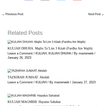
c
s
l
u
e
t
e
t
b
a
g
u
←
Previous Post
Next Post
→
o
g
r
b
o
r
a
e
k
a
m
Related Posts
m
KULIAH DHUHA: Majlis Ta’Lim 3 Kitab (Fardhu Ain Wajib)
Leave a Comment
/
KULIAH
,
KULIAH DHUHA
/ By
masterweb
/
January 26, 2023
TAZKIRAH JUMAAT: Akidah
Leave a Comment
/
KULIAH
/ By
masterweb
/
January 27, 2023
KULIAH MAGHRIB: Hayatus Sahabat