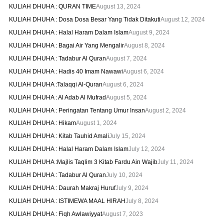
KULIAH DHUHA : QURAN TIME
August 13, 2024
KULIAH DHUHA : Dosa Dosa Besar Yang Tidak Ditakuti
August 12, 2024
KULIAH DHUHA : Halal Haram Dalam Islam
August 9, 2024
KULIAH DHUHA : Bagai Air Yang Mengalir
August 8, 2024
KULIAH DHUHA : Tadabur Al Quran
August 7, 2024
KULIAH DHUHA : Hadis 40 Imam Nawawi
August 6, 2024
KULIAH DHUHA :Talaqqi Al-Quran
August 6, 2024
KULIAH DHUHA : Al Adab Al Mufrad
August 5, 2024
KULIAH DHUHA : Peringatan Tentang Umur Insan
August 2, 2024
KULIAH DHUHA : Hikam
August 1, 2024
KULIAH DHUHA : Kitab Tauhid Amali
July 15, 2024
KULIAH DHUHA : Halal Haram Dalam Islam
July 12, 2024
KULIAH DHUHA :Majlis Taqlim 3 Kitab Fardu Ain Wajib
July 11, 2024
KULIAH DHUHA : Tadabur Al Quran
July 10, 2024
KULIAH DHUHA : Daurah Makraj Huruf
July 9, 2024
KULIAH DHUHA : ISTIMEWA MAAL HIRAH
July 8, 2024
KULIAH DHUHA : Fiqh Awlawiyyat
August 7, 2023