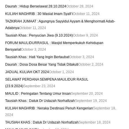
Daurah : Hidup Berselawat 28.10.2024
October 28, 2024
KULIAH MAGHRIB : 30 Wasiat Imam Syafi’i
October 11, 2024
TAZKIRAH JUMAAT : Agungnya Sayyidul Ayyam & Menghormati Adab-
Adabnya
October 11, 2024
Tausiah Khas : Penyucian Jiwa (9.10.2024)
October 9, 2024
FORUM MAULIDURRASUL : Masjid Memperkukuh Kehidupan
Bersyariat
October 3, 2024
Tausiah Khas : Hati Yang Ingin Bertaubat
October 3, 2024
Daurah : Dosa Dosa Besar Yang Tidak Ditakuti
October 2, 2024
JADUAL KULIAH OKT 2024
October 1, 2024
SELAWAT PERDANA SEMPENA MAULIDUR RASUL
(23.9.2024)
September 23, 2024
MAULID : Peringatan Tentang Umur Insan
September 20, 2024
Tausiah Khas : Datuk Dr Ustazah Norhafizah
September 19, 2024
KULIAH MAGHRIB : Neraka Destinasi Penuh Kengerian
September 18,
2024
TAUSIAH KHAS : Datuk Dr Ustazah Norhafizah
September 18, 2024