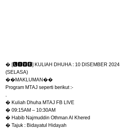
� [🅻🅸🆅🅴] KULIAH DHUHA : 10 DISEMBER 2024
(SELASA)
��MAKLUMAN��
Program MTAJ seperti berikut :-
.
� Kuliah Dhuha MTAJ FB LIVE
� 09:15AM – 10:30AM
� Habib Najmuddin Othman Al Khered
� Tajuk : Bidayatul Hidayah