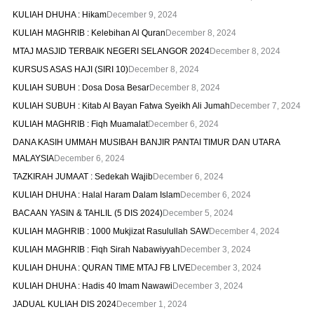
KULIAH DHUHA : Hikam
December 9, 2024
KULIAH MAGHRIB : Kelebihan Al Quran
December 8, 2024
MTAJ MASJID TERBAIK NEGERI SELANGOR 2024
December 8, 2024
KURSUS ASAS HAJI (SIRI 10)
December 8, 2024
KULIAH SUBUH : Dosa Dosa Besar
December 8, 2024
KULIAH SUBUH : Kitab Al Bayan Fatwa Syeikh Ali Jumah
December 7, 2024
KULIAH MAGHRIB : Fiqh Muamalat
December 6, 2024
DANA KASIH UMMAH MUSIBAH BANJIR PANTAI TIMUR DAN UTARA
MALAYSIA
December 6, 2024
TAZKIRAH JUMAAT : Sedekah Wajib
December 6, 2024
KULIAH DHUHA : Halal Haram Dalam Islam
December 6, 2024
BACAAN YASIN & TAHLIL (5 DIS 2024)
December 5, 2024
KULIAH MAGHRIB : 1000 Mukjizat Rasulullah SAW
December 4, 2024
KULIAH MAGHRIB : Fiqh Sirah Nabawiyyah
December 3, 2024
KULIAH DHUHA : QURAN TIME MTAJ FB LIVE
December 3, 2024
KULIAH DHUHA : Hadis 40 Imam Nawawi
December 3, 2024
JADUAL KULIAH DIS 2024
December 1, 2024