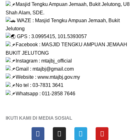
Masjid Tengku Ampuan Jemaah, Bukit Jelutong, U8
Shah Alam, SDE.
WAZE : Masjid Tengku Ampuan Jemaah, Bukit
Jelutong
GPS : 3.0995415, 101.5393057
Facebook : MASJID TENGKU AMPUAN JEMAAH
BUKIT JELUTONG
Instagram : mtajbj_official
Gmail : mtajbj@gmail.com
Website :
www.mtajbj.gov.my
No tel : 03-7831 3641
Whatsapp : 011-2858 7646
IKUTI KAMI DI MEDIA SOSIAL
F
I
T
Y
a
n
e
o