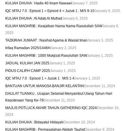
KULIAH DHUHA : Hadis 40 Imam Nawawi
January 7, 2025
IQC MTAJ 7.0 : Episod 1 = Episod 4 = Juzuk 1 : M/S 9-10
January 6, 2025
KULIAH DHUHA : Al Adab Al Mufrad
January 6, 2025
KULIAH MAGHRIB : Keajaiban Nama Nama Rasulullah SAW
January 6,
2025
TAZKIRAH JUMAAT : Nasihat Agama & Wasiat Iman
January 3, 2025
Infaq Ramadan 2025/1446H
January 2, 2025
KULIAH MAGHRIB : 1000 Mukjizat Rasulullah SAW
January 1, 2025
JADUAL KULIAH JAN 2025
January 1, 2025
PIOUS CALIPH CAMP 2025
January 1, 2025
IQC MTAJ 7.0 : Episod 1 = Juzuk 1 : M/S 1-4
January 1, 2025
BANTUAN UNTUK MANGSA BANJIR KELANTAN
December 11, 2024
DAULAT TUANKU.. Ucapan Selamat Menyambut Ulang Tahun Hari
Keputeraan Yang Ke-79
December 11, 2024
MAJLIS POTLUCK AKHIR TAHUN GATHERING IQC 2024
December 10,
2024
KULIAH DHUHA : Bidayatul Hidayah
December 10, 2024
KULIAH MAGHRIB : Permasalahan Akidah Tauhid
December 9, 2024