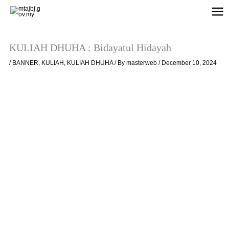
Skip
to
content
KULIAH DHUHA : Bidayatul Hidayah
/
BANNER
,
KULIAH
,
KULIAH DHUHA
/ By
masterweb
/
December 10, 2024