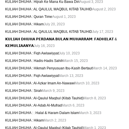
KULIAH DHUHA : Hijrah Ke Mana Ku Bawa Diri
August 3, 2023
KULIAH DHUHA : AL QAULUL MAQBUL KITAB TAUHID
August 2, 2023
KULIAH DHUHA : Quran Time
August 1, 2023
KULIAH DHUHA : Hikam
July 20, 2023
KULIAH DHUHA : AL QAULUL MAQBUL KITAB TAUHID
July 17, 2023
𝗞𝗨𝗟𝗜𝗔𝗛 𝗗𝗛𝗨𝗛𝗔 𝗣𝗘𝗥𝗗𝗔𝗡𝗔 𝗕𝗨𝗟𝗔𝗡 𝗠𝗨𝗛𝗔𝗥𝗥𝗔𝗠: 𝗙𝗔𝗗𝗛𝗜𝗟𝗔𝗧 &
𝗞𝗘𝗠𝗨𝗟𝗜𝗔𝗔𝗡𝗬𝗔
July 16, 2023
KULIAH DHUHA : Fiqh Awlawiyyat
July 10, 2023
KULIAH DHUHA : Hadis-Hadis Sahih
March 15, 2023
KULIAH DHUHA : Hikmah Penyusuan Ibu-Kasih Bertaut
March 14, 2023
KULIAH DHUHA : Fiqh Awlawiyyat
March 13, 2023
KULIAH DHUHA : Al-Azkar Imam An-Nawawi
March 10, 2023
KULIAH DHUHA : Sirah
March 9, 2023
KULIAH DHUHA : Al-Qaulul Maqbul (Kitab Tauhid)
March 8, 2023
KULIAH DHUHA : Al-Adab Al-Mufrad
March 6, 2023
KULIAH DHUHA : : Halal & Haram Dalam Islam
March 3, 2023
KULIAH DHUHA : Hikam
March 2, 2023
KULIAH DHUHA : Al-Qaulul Maqbul (Kitab Tauhid)
March 1, 2023