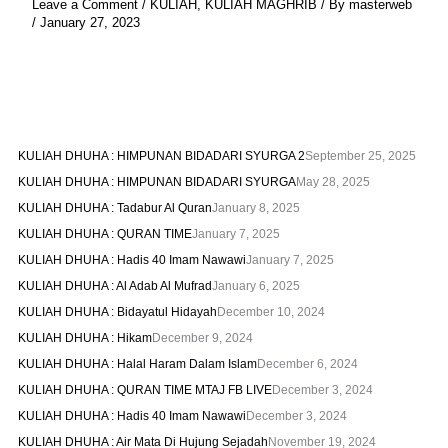
Leave a Comment
/
KULIAH
,
KULIAH MAGHRIB
/ By
masterweb
/
January 27, 2023
KULIAH DHUHA : HIMPUNAN BIDADARI SYURGA 2
September 25, 2025
KULIAH DHUHA : HIMPUNAN BIDADARI SYURGA
May 28, 2025
KULIAH DHUHA : Tadabur Al Quran
January 8, 2025
KULIAH DHUHA : QURAN TIME
January 7, 2025
KULIAH DHUHA : Hadis 40 Imam Nawawi
January 7, 2025
KULIAH DHUHA : Al Adab Al Mufrad
January 6, 2025
KULIAH DHUHA : Bidayatul Hidayah
December 10, 2024
KULIAH DHUHA : Hikam
December 9, 2024
KULIAH DHUHA : Halal Haram Dalam Islam
December 6, 2024
KULIAH DHUHA : QURAN TIME MTAJ FB LIVE
December 3, 2024
KULIAH DHUHA : Hadis 40 Imam Nawawi
December 3, 2024
KULIAH DHUHA : Air Mata Di Hujung Sejadah
November 19, 2024