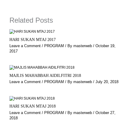
o
g
r
b
o
r
a
e
k
a
m
Related Posts
m
HARI SUKAN MTAJ 2017
Leave a Comment
/
PROGRAM
/ By
masterweb
/
October 19,
2017
MAJLIS MAHABBAH AIDILFITRI 2018
Leave a Comment
/
PROGRAM
/ By
masterweb
/
July 20, 2018
HARI SUKAN MTAJ 2018
Leave a Comment
/
PROGRAM
/ By
masterweb
/
October 27,
2018