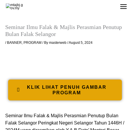
Skip
to
content
Seminar Ilmu Falak & Majlis Perasmian Penutup
Bulan Falak Selangor
/
BANNER
,
PROGRAM
/ By
masterweb
/
August 5, 2024
KLIK LIHAT PENUH GAMBAR
PROGRAM
Seminar Ilmu Falak & Majlis Perasmian Penutup Bulan
Falak Selangor Peringkat Negeri Selangor Tahun 1446H /