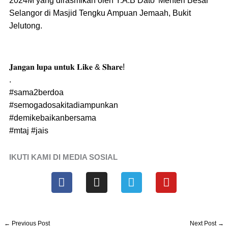
2024M yang dirasmikan oleh Y.A.B Dato’ Menteri Besar
Selangor di Masjid Tengku Ampuan Jemaah, Bukit
Jelutong.
𝐉𝐚𝐧𝐠𝐚𝐧 𝐥𝐮𝐩𝐚 𝐮𝐧𝐭𝐮𝐤 𝐋𝐢𝐤𝐞 & 𝐒𝐡𝐚𝐫𝐞!
.
#sama2berdoa
#semogadosakitadiampunkan
#demikebaikanbersama
#mtaj
#jais
IKUTI KAMI DI MEDIA SOSIAL
F
I
T
Y
a
n
e
o
c
s
l
u
e
t
e
t
b
a
g
u
←
Previous Post
Next Post
→