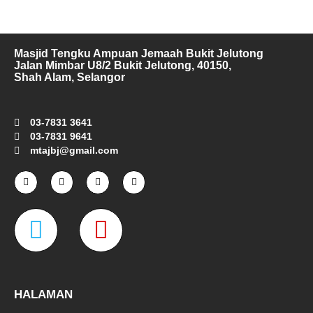
Masjid Tengku Ampuan Jemaah Bukit Jelutong
Jalan Mimbar U8/2 Bukit Jelutong, 40150,
Shah Alam, Selangor
03-7831 3641
03-7831 9641
mtajbj@gmail.com
F
I
T
Y
a
n
w
o
c
s
i
u
e
t
t
t
W
M
b
a
t
u
o
g
e
b
o
r
r
e
a
a
k
a
-
m
z
p
f
e
-
HALAMAN