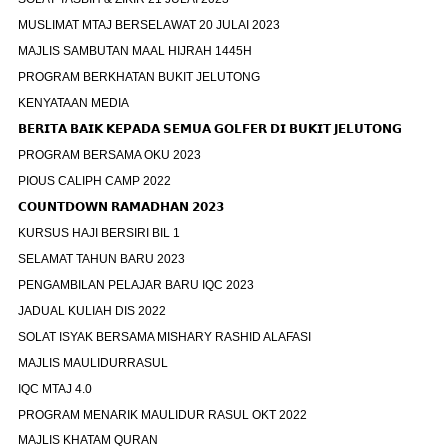
MUSLIMAT MTAJ BERSELAWAT 20 JULAI 2023
MAJLIS SAMBUTAN MAAL HIJRAH 1445H
PROGRAM BERKHATAN BUKIT JELUTONG
KENYATAAN MEDIA
𝗕𝗘𝗥𝗜𝗧𝗔 𝗕𝗔𝗜𝗞 𝗞𝗘𝗣𝗔𝗗𝗔 𝗦𝗘𝗠𝗨𝗔 𝗚𝗢𝗟𝗙𝗘𝗥 𝗗𝗜 𝗕𝗨𝗞𝗜𝗧 𝗝𝗘𝗟𝗨𝗧𝗢𝗡𝗚
PROGRAM BERSAMA OKU 2023
PIOUS CALIPH CAMP 2022
𝗖𝗢𝗨𝗡𝗧𝗗𝗢𝗪𝗡 𝗥𝗔𝗠𝗔𝗗𝗛𝗔𝗡 𝟮𝟬𝟮𝟯
KURSUS HAJI BERSIRI BIL 1
SELAMAT TAHUN BARU 2023
PENGAMBILAN PELAJAR BARU IQC 2023
JADUAL KULIAH DIS 2022
SOLAT ISYAK BERSAMA MISHARY RASHID ALAFASI
MAJLIS MAULIDURRASUL
IQC MTAJ 4.0
PROGRAM MENARIK MAULIDUR RASUL OKT 2022
MAJLIS KHATAM QURAN