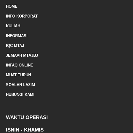
m
HOME
a
INFO KORPORAT
r
KULIAH
k
INFORMASI
e
IQC MTAJ
d
JEMAAH MTAJBJ
-
INFAQ ONLINE
a
MUAT TURUN
l
SOALAN LAZIM
t
HUBUNGI KAMI
WAKTU OPERASI
ISNIN - KHAMIS