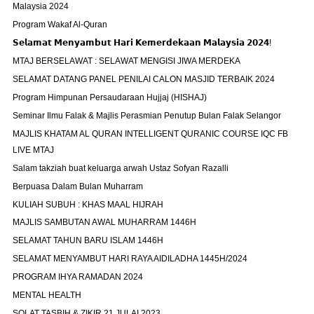
Malaysia 2024
Program Wakaf Al-Quran
𝗦𝗲𝗹𝗮𝗺𝗮𝘁 𝗠𝗲𝗻𝘆𝗮𝗺𝗯𝘂𝘁 𝗛𝗮𝗿𝗶 𝗞𝗲𝗺𝗲𝗿𝗱𝗲𝗸𝗮𝗮𝗻 𝗠𝗮𝗹𝗮𝘆𝘀𝗶𝗮 𝟮𝟬𝟮𝟰!
MTAJ BERSELAWAT : SELAWAT MENGISI JIWA MERDEKA
SELAMAT DATANG PANEL PENILAI CALON MASJID TERBAIK 2024
Program Himpunan Persaudaraan Hujjaj (HISHAJ)
Seminar Ilmu Falak & Majlis Perasmian Penutup Bulan Falak Selangor
MAJLIS KHATAM AL QURAN INTELLIGENT QURANIC COURSE IQC FB
LIVE MTAJ
Salam takziah buat keluarga arwah Ustaz Sofyan Razalli
Berpuasa Dalam Bulan Muharram
KULIAH SUBUH : KHAS MAAL HIJRAH
MAJLIS SAMBUTAN AWAL MUHARRAM 1446H
SELAMAT TAHUN BARU ISLAM 1446H
SELAMAT MENYAMBUT HARI RAYA AIDILADHA 1445H/2024
PROGRAM IHYA RAMADAN 2024
MENTAL HEALTH
SOLAT TASBIH & ZIKIR 21 JULAI 2023