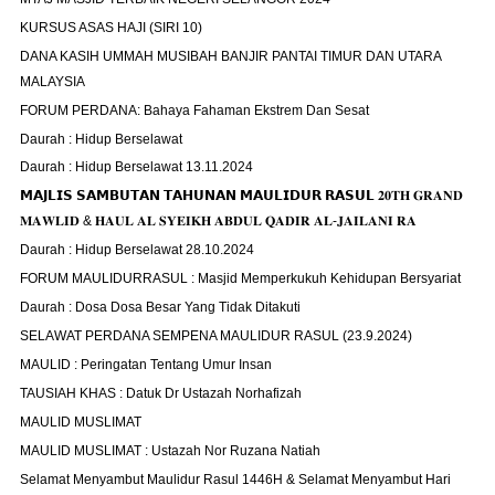
KURSUS ASAS HAJI (SIRI 10)
DANA KASIH UMMAH MUSIBAH BANJIR PANTAI TIMUR DAN UTARA
MALAYSIA
FORUM PERDANA: Bahaya Fahaman Ekstrem Dan Sesat
Daurah : Hidup Berselawat
Daurah : Hidup Berselawat 13.11.2024
𝗠𝗔𝗝𝗟𝗜𝗦 𝗦𝗔𝗠𝗕𝗨𝗧𝗔𝗡 𝗧𝗔𝗛𝗨𝗡𝗔𝗡 𝗠𝗔𝗨𝗟𝗜𝗗𝗨𝗥 𝗥𝗔𝗦𝗨𝗟 𝟐𝟎𝐓𝐇 𝐆𝐑𝐀𝐍𝐃
𝐌𝐀𝐖𝐋𝐈𝐃 & 𝐇𝐀𝐔𝐋 𝐀𝐋 𝐒𝐘𝐄𝐈𝐊𝐇 𝐀𝐁𝐃𝐔𝐋 𝐐𝐀𝐃𝐈𝐑 𝐀𝐋-𝐉𝐀𝐈𝐋𝐀𝐍𝐈 𝐑𝐀
Daurah : Hidup Berselawat 28.10.2024
FORUM MAULIDURRASUL : Masjid Memperkukuh Kehidupan Bersyariat
Daurah : Dosa Dosa Besar Yang Tidak Ditakuti
SELAWAT PERDANA SEMPENA MAULIDUR RASUL (23.9.2024)
MAULID : Peringatan Tentang Umur Insan
TAUSIAH KHAS : Datuk Dr Ustazah Norhafizah
MAULID MUSLIMAT
MAULID MUSLIMAT : Ustazah Nor Ruzana Natiah
Selamat Menyambut Maulidur Rasul 1446H & Selamat Menyambut Hari