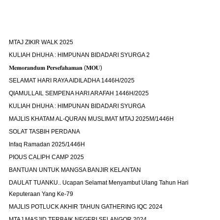
MTAJ ZIKIR WALK 2025
KULIAH DHUHA : HIMPUNAN BIDADARI SYURGA 2
𝐌𝐞𝐦𝐨𝐫𝐚𝐧𝐝𝐮𝐦 𝐏𝐞𝐫𝐬𝐞𝐟𝐚𝐡𝐚𝐦𝐚𝐧 (𝐌𝐎𝐔)
SELAMAT HARI RAYA AIDILADHA 1446H/2025
QIAMULLAIL SEMPENA HARI ARAFAH 1446H/2025
KULIAH DHUHA : HIMPUNAN BIDADARI SYURGA
MAJLIS KHATAM AL-QURAN MUSLIMAT MTAJ 2025M/1446H
SOLAT TASBIH PERDANA
Infaq Ramadan 2025/1446H
PIOUS CALIPH CAMP 2025
BANTUAN UNTUK MANGSA BANJIR KELANTAN
DAULAT TUANKU.. Ucapan Selamat Menyambut Ulang Tahun Hari
Keputeraan Yang Ke-79
MAJLIS POTLUCK AKHIR TAHUN GATHERING IQC 2024
MTAJ MASJID TERBAIK NEGERI SELANGOR 2024