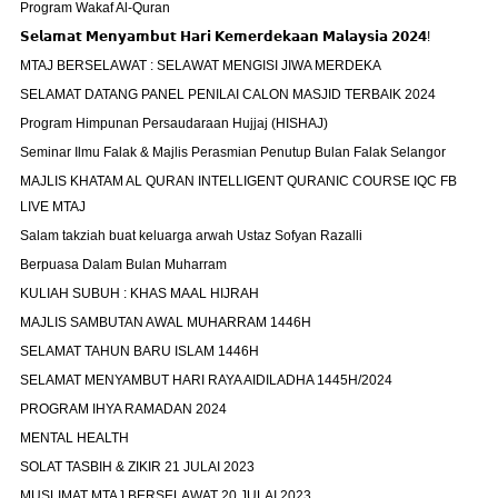
Program Wakaf Al-Quran
𝗦𝗲𝗹𝗮𝗺𝗮𝘁 𝗠𝗲𝗻𝘆𝗮𝗺𝗯𝘂𝘁 𝗛𝗮𝗿𝗶 𝗞𝗲𝗺𝗲𝗿𝗱𝗲𝗸𝗮𝗮𝗻 𝗠𝗮𝗹𝗮𝘆𝘀𝗶𝗮 𝟮𝟬𝟮𝟰!
MTAJ BERSELAWAT : SELAWAT MENGISI JIWA MERDEKA
SELAMAT DATANG PANEL PENILAI CALON MASJID TERBAIK 2024
Program Himpunan Persaudaraan Hujjaj (HISHAJ)
Seminar Ilmu Falak & Majlis Perasmian Penutup Bulan Falak Selangor
MAJLIS KHATAM AL QURAN INTELLIGENT QURANIC COURSE IQC FB
LIVE MTAJ
Salam takziah buat keluarga arwah Ustaz Sofyan Razalli
Berpuasa Dalam Bulan Muharram
KULIAH SUBUH : KHAS MAAL HIJRAH
MAJLIS SAMBUTAN AWAL MUHARRAM 1446H
SELAMAT TAHUN BARU ISLAM 1446H
SELAMAT MENYAMBUT HARI RAYA AIDILADHA 1445H/2024
PROGRAM IHYA RAMADAN 2024
MENTAL HEALTH
SOLAT TASBIH & ZIKIR 21 JULAI 2023
MUSLIMAT MTAJ BERSELAWAT 20 JULAI 2023