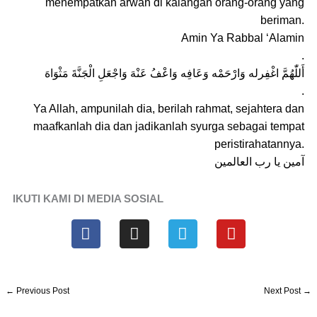
menempatkan arwah di kalangan orang-orang yang
beriman.
Amin Ya Rabbal ‘Alamin
.
أَللّٰهُمَّ اغْفِرله وَارْحَمْه وَعَافِه وَاعْفُ عَنْهَ وَاجْعَلِ الْجَنَّةَ مَثْوَاهَ
.
Ya Allah, ampunilah dia, berilah rahmat, sejahtera dan
maafkanlah dia dan jadikanlah syurga sebagai tempat
peristirahatannya.
آمين يا رب العالمين
IKUTI KAMI DI MEDIA SOSIAL
F
I
T
Y
a
n
e
o
c
s
l
u
e
t
e
t
b
a
g
u
←
Previous Post
Next Post
→
o
g
r
b