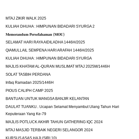
MTAJ ZIKIR WALK 2025
KULIAH DHUHA : HIMPUNAN BIDADARI SYURGA 2
𝐌𝐞𝐦𝐨𝐫𝐚𝐧𝐝𝐮𝐦 𝐏𝐞𝐫𝐬𝐞𝐟𝐚𝐡𝐚𝐦𝐚𝐧 (𝐌𝐎𝐔)
SELAMAT HARI RAYA AIDILADHA 1446H/2025
QIAMULLAIL SEMPENA HARI ARAFAH 1446H/2025
KULIAH DHUHA : HIMPUNAN BIDADARI SYURGA
MAJLIS KHATAM AL-QURAN MUSLIMAT MTAJ 2025M/1446H
SOLAT TASBIH PERDANA
Infaq Ramadan 2025/1446H
PIOUS CALIPH CAMP 2025
BANTUAN UNTUK MANGSA BANJIR KELANTAN
DAULAT TUANKU.. Ucapan Selamat Menyambut Ulang Tahun Hari
Keputeraan Yang Ke-79
MAJLIS POTLUCK AKHIR TAHUN GATHERING IQC 2024
MTAJ MASJID TERBAIK NEGERI SELANGOR 2024
KURSUS ASAS HAJI (SIRI 10)