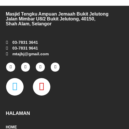
Masjid Tengku Ampuan Jemaah Bukit Jelutong
Jalan Mimbar U8/2 Bukit Jelutong, 40150,
Shah Alam, Selangor
03-7831 3641
03-7831 9641
mtajbj@gmail.com
F
I
T
Y
a
n
w
o
c
s
i
u
e
t
t
t
W
M
b
a
t
u
o
g
e
b
o
r
r
e
a
a
k
a
-
m
z
p
f
e
-
HALAMAN
m
HOME