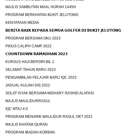
MAJLIS SAMBUTAN MAAL HIJRAH 1445H
PROGRAM BERKHATAN BUKIT JELUTONG
KENYATAAN MEDIA
𝗕𝗘𝗥𝗜𝗧𝗔 𝗕𝗔𝗜𝗞 𝗞𝗘𝗣𝗔𝗗𝗔 𝗦𝗘𝗠𝗨𝗔 𝗚𝗢𝗟𝗙𝗘𝗥 𝗗𝗜 𝗕𝗨𝗞𝗜𝗧 𝗝𝗘𝗟𝗨𝗧𝗢𝗡𝗚
PROGRAM BERSAMA OKU 2023
PIOUS CALIPH CAMP 2022
𝗖𝗢𝗨𝗡𝗧𝗗𝗢𝗪𝗡 𝗥𝗔𝗠𝗔𝗗𝗛𝗔𝗡 𝟮𝟬𝟮𝟯
KURSUS HAJI BERSIRI BIL 1
SELAMAT TAHUN BARU 2023
PENGAMBILAN PELAJAR BARU IQC 2023
JADUAL KULIAH DIS 2022
SOLAT ISYAK BERSAMA MISHARY RASHID ALAFASI
MAJLIS MAULIDURRASUL
IQC MTAJ 4.0
PROGRAM MENARIK MAULIDUR RASUL OKT 2022
MAJLIS KHATAM QURAN
PROGRAM IBADAH KORBAN