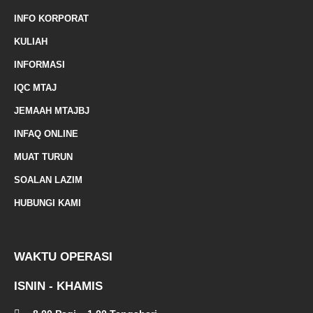
a
INFO KORPORAT
r
KULIAH
k
INFORMASI
e
IQC MTAJ
d
JEMAAH MTAJBJ
-
INFAQ ONLINE
a
MUAT TURUN
l
SOALAN LAZIM
t
HUBUNGI KAMI
WAKTU OPERASI
ISNIN - KHAMIS