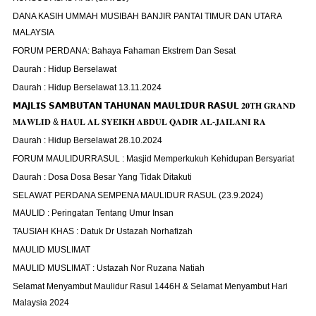
DANA KASIH UMMAH MUSIBAH BANJIR PANTAI TIMUR DAN UTARA
MALAYSIA
FORUM PERDANA: Bahaya Fahaman Ekstrem Dan Sesat
Daurah : Hidup Berselawat
Daurah : Hidup Berselawat 13.11.2024
𝗠𝗔𝗝𝗟𝗜𝗦 𝗦𝗔𝗠𝗕𝗨𝗧𝗔𝗡 𝗧𝗔𝗛𝗨𝗡𝗔𝗡 𝗠𝗔𝗨𝗟𝗜𝗗𝗨𝗥 𝗥𝗔𝗦𝗨𝗟 𝟐𝟎𝐓𝐇 𝐆𝐑𝐀𝐍𝐃
𝐌𝐀𝐖𝐋𝐈𝐃 & 𝐇𝐀𝐔𝐋 𝐀𝐋 𝐒𝐘𝐄𝐈𝐊𝐇 𝐀𝐁𝐃𝐔𝐋 𝐐𝐀𝐃𝐈𝐑 𝐀𝐋-𝐉𝐀𝐈𝐋𝐀𝐍𝐈 𝐑𝐀
Daurah : Hidup Berselawat 28.10.2024
FORUM MAULIDURRASUL : Masjid Memperkukuh Kehidupan Bersyariat
Daurah : Dosa Dosa Besar Yang Tidak Ditakuti
SELAWAT PERDANA SEMPENA MAULIDUR RASUL (23.9.2024)
MAULID : Peringatan Tentang Umur Insan
TAUSIAH KHAS : Datuk Dr Ustazah Norhafizah
MAULID MUSLIMAT
MAULID MUSLIMAT : Ustazah Nor Ruzana Natiah
Selamat Menyambut Maulidur Rasul 1446H & Selamat Menyambut Hari
Malaysia 2024