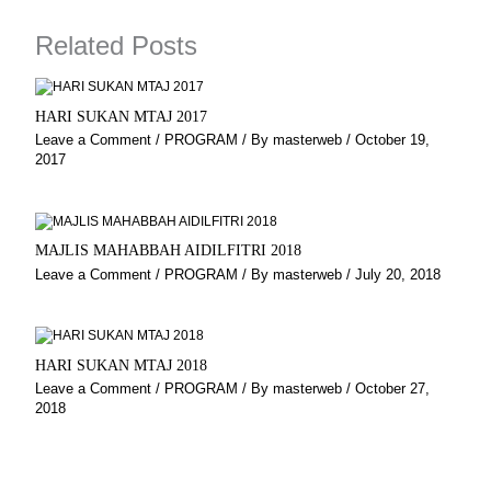
o
r
a
e
k
a
m
Related Posts
m
HARI SUKAN MTAJ 2017
Leave a Comment
/
PROGRAM
/ By
masterweb
/
October 19,
2017
MAJLIS MAHABBAH AIDILFITRI 2018
Leave a Comment
/
PROGRAM
/ By
masterweb
/
July 20, 2018
HARI SUKAN MTAJ 2018
Leave a Comment
/
PROGRAM
/ By
masterweb
/
October 27,
2018