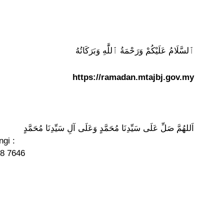
ٱلسَّلَامُ عَلَيْكُمْ وَرَحْمَةُ ٱللَّٰهِ وَبَرَكَاتُهُ
https://ramadan.mtajbj.gov.my
اَللهُمَّ صَلِّ عَلَى سَيِّدِنَا مُحَمَّدٍ وَعَلَى آلِ سَيِّدِنَا مُحَمَّدٍ
gi :
58 7646