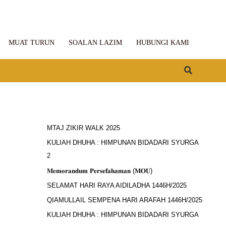
MUAT TURUN
SOALAN LAZIM
HUBUNGI KAMI
Search
MTAJ ZIKIR WALK 2025
KULIAH DHUHA : HIMPUNAN BIDADARI SYURGA
2
𝐌𝐞𝐦𝐨𝐫𝐚𝐧𝐝𝐮𝐦 𝐏𝐞𝐫𝐬𝐞𝐟𝐚𝐡𝐚𝐦𝐚𝐧 (𝐌𝐎𝐔)
SELAMAT HARI RAYA AIDILADHA 1446H/2025
QIAMULLAIL SEMPENA HARI ARAFAH 1446H/2025
KULIAH DHUHA : HIMPUNAN BIDADARI SYURGA