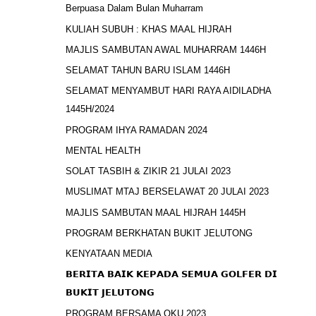
Berpuasa Dalam Bulan Muharram
KULIAH SUBUH : KHAS MAAL HIJRAH
MAJLIS SAMBUTAN AWAL MUHARRAM 1446H
SELAMAT TAHUN BARU ISLAM 1446H
SELAMAT MENYAMBUT HARI RAYA AIDILADHA
1445H/2024
PROGRAM IHYA RAMADAN 2024
MENTAL HEALTH
SOLAT TASBIH & ZIKIR 21 JULAI 2023
MUSLIMAT MTAJ BERSELAWAT 20 JULAI 2023
MAJLIS SAMBUTAN MAAL HIJRAH 1445H
PROGRAM BERKHATAN BUKIT JELUTONG
KENYATAAN MEDIA
𝗕𝗘𝗥𝗜𝗧𝗔 𝗕𝗔𝗜𝗞 𝗞𝗘𝗣𝗔𝗗𝗔 𝗦𝗘𝗠𝗨𝗔 𝗚𝗢𝗟𝗙𝗘𝗥 𝗗𝗜
𝗕𝗨𝗞𝗜𝗧 𝗝𝗘𝗟𝗨𝗧𝗢𝗡𝗚
PROGRAM BERSAMA OKU 2023