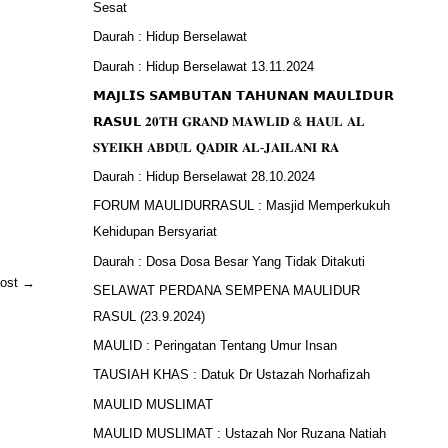
Sesat
Daurah : Hidup Berselawat
Daurah : Hidup Berselawat 13.11.2024
𝗠𝗔𝗝𝗟𝗜𝗦 𝗦𝗔𝗠𝗕𝗨𝗧𝗔𝗡 𝗧𝗔𝗛𝗨𝗡𝗔𝗡 𝗠𝗔𝗨𝗟𝗜𝗗𝗨𝗥
𝗥𝗔𝗦𝗨𝗟 𝟐𝟎𝐓𝐇 𝐆𝐑𝐀𝐍𝐃 𝐌𝐀𝐖𝐋𝐈𝐃 & 𝐇𝐀𝐔𝐋 𝐀𝐋
𝐒𝐘𝐄𝐈𝐊𝐇 𝐀𝐁𝐃𝐔𝐋 𝐐𝐀𝐃𝐈𝐑 𝐀𝐋-𝐉𝐀𝐈𝐋𝐀𝐍𝐈 𝐑𝐀
Daurah : Hidup Berselawat 28.10.2024
FORUM MAULIDURRASUL : Masjid Memperkukuh
Kehidupan Bersyariat
Daurah : Dosa Dosa Besar Yang Tidak Ditakuti
Post
→
SELAWAT PERDANA SEMPENA MAULIDUR
RASUL (23.9.2024)
MAULID : Peringatan Tentang Umur Insan
TAUSIAH KHAS : Datuk Dr Ustazah Norhafizah
MAULID MUSLIMAT
MAULID MUSLIMAT : Ustazah Nor Ruzana Natiah