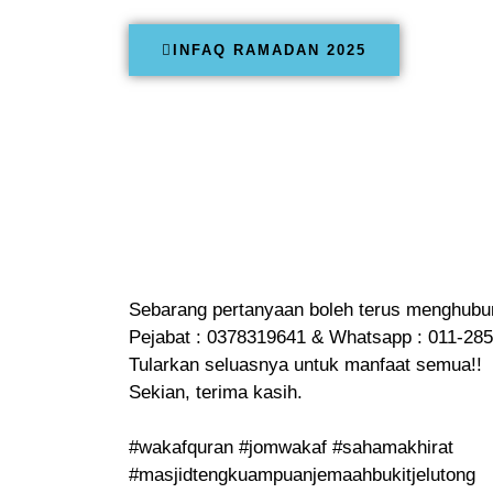
INFAQ RAMADAN 2025
Sebarang pertanyaan boleh terus menghubun
Pejabat : 0378319641 & Whatsapp : 011-28
Tularkan seluasnya untuk manfaat semua!!
Sekian, terima kasih.
#wakafquran
#jomwakaf
#sahamakhirat
#masjidtengkuampuanjemaahbukitjelutong