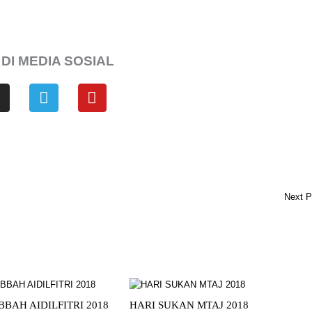
 DI MEDIA SOSIAL
T
Y
n
e
o
s
l
u
e
t
a
g
u
g
r
b
r
a
e
Next 
a
m
m
BAH AIDILFITRI 2018
HARI SUKAN MTAJ 2018