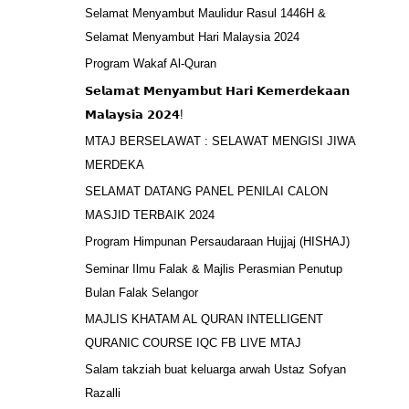
Selamat Menyambut Maulidur Rasul 1446H &
Selamat Menyambut Hari Malaysia 2024
Program Wakaf Al-Quran
𝗦𝗲𝗹𝗮𝗺𝗮𝘁 𝗠𝗲𝗻𝘆𝗮𝗺𝗯𝘂𝘁 𝗛𝗮𝗿𝗶 𝗞𝗲𝗺𝗲𝗿𝗱𝗲𝗸𝗮𝗮𝗻
𝗠𝗮𝗹𝗮𝘆𝘀𝗶𝗮 𝟮𝟬𝟮𝟰!
MTAJ BERSELAWAT : SELAWAT MENGISI JIWA
MERDEKA
SELAMAT DATANG PANEL PENILAI CALON
MASJID TERBAIK 2024
Program Himpunan Persaudaraan Hujjaj (HISHAJ)
Seminar Ilmu Falak & Majlis Perasmian Penutup
Bulan Falak Selangor
MAJLIS KHATAM AL QURAN INTELLIGENT
QURANIC COURSE IQC FB LIVE MTAJ
Salam takziah buat keluarga arwah Ustaz Sofyan
Razalli