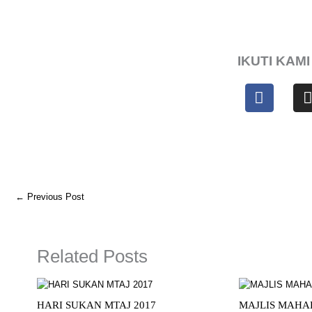
IKUTI KAMI
F
I
a
c
e
t
b
o
o
←
Previous Post
k
Related Posts
HARI SUKAN MTAJ 2017
MAJLIS MAHAB