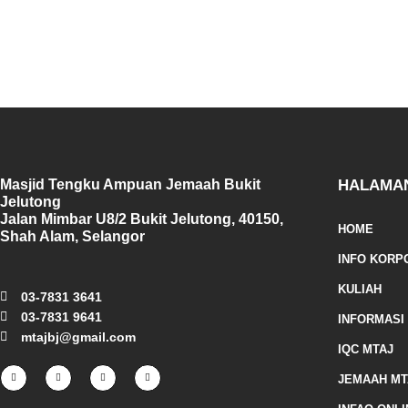
Masjid Tengku Ampuan Jemaah Bukit
HALAMA
Jelutong
Jalan Mimbar U8/2 Bukit Jelutong, 40150,
HOME
Shah Alam, Selangor
INFO KORP
KULIAH
03-7831 3641
03-7831 9641
INFORMASI
mtajbj@gmail.com
IQC MTAJ
F
I
T
Y
a
n
w
o
JEMAAH MT
c
s
i
u
e
t
t
t
b
a
t
u