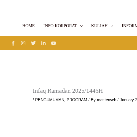
Skip
to
content
HOME
INFO KORPORAT
KULIAH
INFOR
Infaq Ramadan 2025/1446H
/
PENGUMUMAN
,
PROGRAM
/ By
masterweb
/
January 2