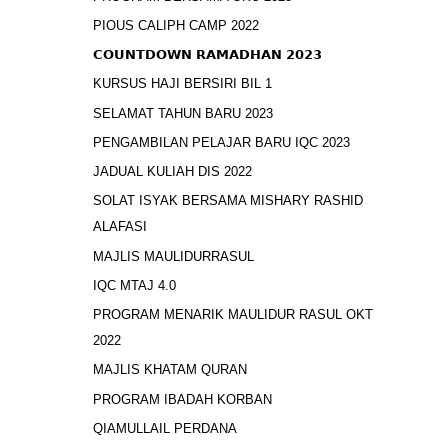
PIOUS CALIPH CAMP 2022
𝗖𝗢𝗨𝗡𝗧𝗗𝗢𝗪𝗡 𝗥𝗔𝗠𝗔𝗗𝗛𝗔𝗡 𝟮𝟬𝟮𝟯
KURSUS HAJI BERSIRI BIL 1
SELAMAT TAHUN BARU 2023
PENGAMBILAN PELAJAR BARU IQC 2023
JADUAL KULIAH DIS 2022
SOLAT ISYAK BERSAMA MISHARY RASHID
ALAFASI
MAJLIS MAULIDURRASUL
IQC MTAJ 4.0
PROGRAM MENARIK MAULIDUR RASUL OKT
2022
MAJLIS KHATAM QURAN
PROGRAM IBADAH KORBAN
QIAMULLAIL PERDANA