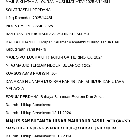
MAJLIS KHATAM AL-QURAN MUSLIMAT MTAJ 2025M/1446H
SOLAT TASBIH PERDANA
Infaq Ramadan 2025/1446H
PIOUS CALIPH CAMP 2025
BANTUAN UNTUK MANGSA BANJIR KELANTAN
DAULAT TUANKU.. Ucapan Selamat Menyambut Ulang Tahun Hari
Keputeraan Yang Ke-79
MAJLIS POTLUCK AKHIR TAHUN GATHERING IQC 2024
MTAJ MASJID TERBAIK NEGERI SELANGOR 2024
KURSUS ASAS HAJI (SIRI 10)
DANA KASIH UMMAH MUSIBAH BANJIR PANTAI TIMUR DAN UTARA
MALAYSIA
FORUM PERDANA: Bahaya Fahaman Ekstrem Dan Sesat
Daurah : Hidup Berselawat
Daurah : Hidup Berselawat 13.11.2024
𝗠𝗔𝗝𝗟𝗜𝗦 𝗦𝗔𝗠𝗕𝗨𝗧𝗔𝗡 𝗧𝗔𝗛𝗨𝗡𝗔𝗡 𝗠𝗔𝗨𝗟𝗜𝗗𝗨𝗥 𝗥𝗔𝗦𝗨𝗟 𝟐𝟎𝐓𝐇 𝐆𝐑𝐀𝐍𝐃
𝐌𝐀𝐖𝐋𝐈𝐃 & 𝐇𝐀𝐔𝐋 𝐀𝐋 𝐒𝐘𝐄𝐈𝐊𝐇 𝐀𝐁𝐃𝐔𝐋 𝐐𝐀𝐃𝐈𝐑 𝐀𝐋-𝐉𝐀𝐈𝐋𝐀𝐍𝐈 𝐑𝐀
Daurah : Hidup Berselawat 28.10.2024