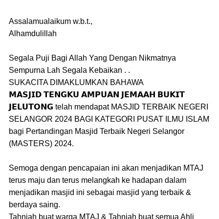
Assalamualaikum w.b.t.,
Alhamdulillah
Segala Puji Bagi Allah Yang Dengan Nikmatnya
Sempurna Lah Segala Kebaikan . .
SUKACITA DIMAKLUMKAN BAHAWA
𝗠𝗔𝗦𝗝𝗜𝗗 𝗧𝗘𝗡𝗚𝗞𝗨 𝗔𝗠𝗣𝗨𝗔𝗡 𝗝𝗘𝗠𝗔𝗔𝗛 𝗕𝗨𝗞𝗜𝗧
𝗝𝗘𝗟𝗨𝗧𝗢𝗡𝗚 telah mendapat MASJID TERBAIK NEGERI
SELANGOR 2024 BAGI KATEGORI PUSAT ILMU ISLAM
bagi Pertandingan Masjid Terbaik Negeri Selangor
(MASTERS) 2024.
Semoga dengan pencapaian ini akan menjadikan MTAJ
terus maju dan terus melangkah ke hadapan dalam
menjadikan masjid ini sebagai masjid yang terbaik &
berdaya saing.
Tahniah buat warga MTAJ & Tahniah buat semua Ahli