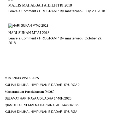
MAJLIS MAHABBAH AIDILFITRI 2018
Leave a Comment
/
PROGRAM
/ By
masterweb
/
July 20, 2018
HARI SUKAN MTAJ 2018
Leave a Comment
/
PROGRAM
/ By
masterweb
/
October 27,
2018
MTAJ ZIKIR WALK 2025
KULIAH DHUHA : HIMPUNAN BIDADARI SYURGA 2
𝐌𝐞𝐦𝐨𝐫𝐚𝐧𝐝𝐮𝐦 𝐏𝐞𝐫𝐬𝐞𝐟𝐚𝐡𝐚𝐦𝐚𝐧 (𝐌𝐎𝐔)
SELAMAT HARI RAYA AIDILADHA 1446H/2025
QIAMULLAIL SEMPENA HARI ARAFAH 1446H/2025
KULIAH DHUHA : HIMPUNAN BIDADARI SYURGA