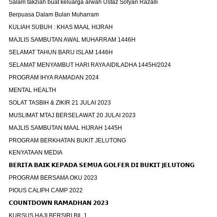
Salam takziah buat keluarga arwah Ustaz Sofyan Razalli
Berpuasa Dalam Bulan Muharram
KULIAH SUBUH : KHAS MAAL HIJRAH
MAJLIS SAMBUTAN AWAL MUHARRAM 1446H
SELAMAT TAHUN BARU ISLAM 1446H
SELAMAT MENYAMBUT HARI RAYA AIDILADHA 1445H/2024
PROGRAM IHYA RAMADAN 2024
MENTAL HEALTH
SOLAT TASBIH & ZIKIR 21 JULAI 2023
MUSLIMAT MTAJ BERSELAWAT 20 JULAI 2023
MAJLIS SAMBUTAN MAAL HIJRAH 1445H
PROGRAM BERKHATAN BUKIT JELUTONG
KENYATAAN MEDIA
𝗕𝗘𝗥𝗜𝗧𝗔 𝗕𝗔𝗜𝗞 𝗞𝗘𝗣𝗔𝗗𝗔 𝗦𝗘𝗠𝗨𝗔 𝗚𝗢𝗟𝗙𝗘𝗥 𝗗𝗜 𝗕𝗨𝗞𝗜𝗧 𝗝𝗘𝗟𝗨𝗧𝗢𝗡𝗚
PROGRAM BERSAMA OKU 2023
PIOUS CALIPH CAMP 2022
𝗖𝗢𝗨𝗡𝗧𝗗𝗢𝗪𝗡 𝗥𝗔𝗠𝗔𝗗𝗛𝗔𝗡 𝟮𝟬𝟮𝟯
KURSUS HAJI BERSIRI BIL 1