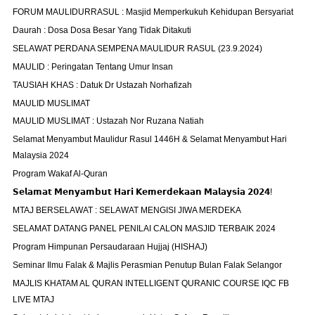
FORUM MAULIDURRASUL : Masjid Memperkukuh Kehidupan Bersyariat
Daurah : Dosa Dosa Besar Yang Tidak Ditakuti
SELAWAT PERDANA SEMPENA MAULIDUR RASUL (23.9.2024)
MAULID : Peringatan Tentang Umur Insan
TAUSIAH KHAS : Datuk Dr Ustazah Norhafizah
MAULID MUSLIMAT
MAULID MUSLIMAT : Ustazah Nor Ruzana Natiah
Selamat Menyambut Maulidur Rasul 1446H & Selamat Menyambut Hari
Malaysia 2024
Program Wakaf Al-Quran
𝗦𝗲𝗹𝗮𝗺𝗮𝘁 𝗠𝗲𝗻𝘆𝗮𝗺𝗯𝘂𝘁 𝗛𝗮𝗿𝗶 𝗞𝗲𝗺𝗲𝗿𝗱𝗲𝗸𝗮𝗮𝗻 𝗠𝗮𝗹𝗮𝘆𝘀𝗶𝗮 𝟮𝟬𝟮𝟰!
MTAJ BERSELAWAT : SELAWAT MENGISI JIWA MERDEKA
SELAMAT DATANG PANEL PENILAI CALON MASJID TERBAIK 2024
Program Himpunan Persaudaraan Hujjaj (HISHAJ)
Seminar Ilmu Falak & Majlis Perasmian Penutup Bulan Falak Selangor
MAJLIS KHATAM AL QURAN INTELLIGENT QURANIC COURSE IQC FB
LIVE MTAJ