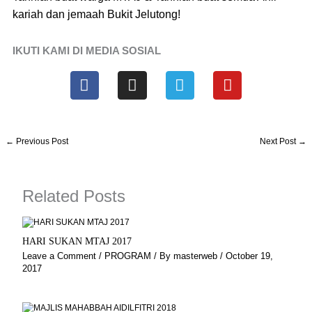
kariah dan jemaah Bukit Jelutong!
IKUTI KAMI DI MEDIA SOSIAL
F
I
T
Y
a
n
e
o
c
s
l
u
e
t
e
t
b
a
g
u
←
Previous Post
Next Post
→
o
g
r
b
o
r
a
e
k
a
m
Related Posts
m
HARI SUKAN MTAJ 2017
Leave a Comment
/
PROGRAM
/ By
masterweb
/
October 19,
2017