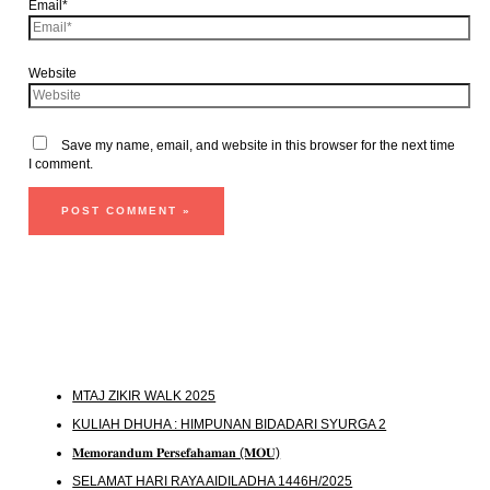
Email*
Website
Save my name, email, and website in this browser for the next time
I comment.
MTAJ ZIKIR WALK 2025
KULIAH DHUHA : HIMPUNAN BIDADARI SYURGA 2
𝐌𝐞𝐦𝐨𝐫𝐚𝐧𝐝𝐮𝐦 𝐏𝐞𝐫𝐬𝐞𝐟𝐚𝐡𝐚𝐦𝐚𝐧 (𝐌𝐎𝐔)
SELAMAT HARI RAYA AIDILADHA 1446H/2025