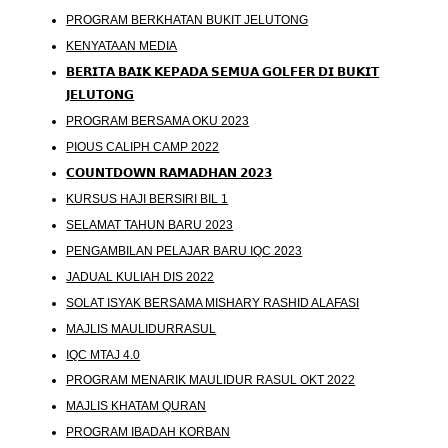
PROGRAM BERKHATAN BUKIT JELUTONG
KENYATAAN MEDIA
𝗕𝗘𝗥𝗜𝗧𝗔 𝗕𝗔𝗜𝗞 𝗞𝗘𝗣𝗔𝗗𝗔 𝗦𝗘𝗠𝗨𝗔 𝗚𝗢𝗟𝗙𝗘𝗥 𝗗𝗜 𝗕𝗨𝗞𝗜𝗧
𝗝𝗘𝗟𝗨𝗧𝗢𝗡𝗚
PROGRAM BERSAMA OKU 2023
PIOUS CALIPH CAMP 2022
𝗖𝗢𝗨𝗡𝗧𝗗𝗢𝗪𝗡 𝗥𝗔𝗠𝗔𝗗𝗛𝗔𝗡 𝟮𝟬𝟮𝟯
KURSUS HAJI BERSIRI BIL 1
SELAMAT TAHUN BARU 2023
PENGAMBILAN PELAJAR BARU IQC 2023
JADUAL KULIAH DIS 2022
SOLAT ISYAK BERSAMA MISHARY RASHID ALAFASI
MAJLIS MAULIDURRASUL
IQC MTAJ 4.0
PROGRAM MENARIK MAULIDUR RASUL OKT 2022
MAJLIS KHATAM QURAN
PROGRAM IBADAH KORBAN