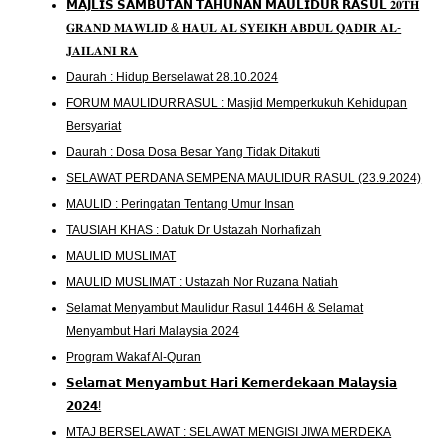
𝗠𝗔𝗝𝗟𝗜𝗦 𝗦𝗔𝗠𝗕𝗨𝗧𝗔𝗡 𝗧𝗔𝗛𝗨𝗡𝗔𝗡 𝗠𝗔𝗨𝗟𝗜𝗗𝗨𝗥 𝗥𝗔𝗦𝗨𝗟 𝟐𝟎𝐓𝐇
𝐆𝐑𝐀𝐍𝐃 𝐌𝐀𝐖𝐋𝐈𝐃 & 𝐇𝐀𝐔𝐋 𝐀𝐋 𝐒𝐘𝐄𝐈𝐊𝐇 𝐀𝐁𝐃𝐔𝐋 𝐐𝐀𝐃𝐈𝐑 𝐀𝐋-
𝐉𝐀𝐈𝐋𝐀𝐍𝐈 𝐑𝐀
Daurah : Hidup Berselawat 28.10.2024
FORUM MAULIDURRASUL : Masjid Memperkukuh Kehidupan
Bersyariat
Daurah : Dosa Dosa Besar Yang Tidak Ditakuti
SELAWAT PERDANA SEMPENA MAULIDUR RASUL (23.9.2024)
MAULID : Peringatan Tentang Umur Insan
TAUSIAH KHAS : Datuk Dr Ustazah Norhafizah
MAULID MUSLIMAT
MAULID MUSLIMAT : Ustazah Nor Ruzana Natiah
Selamat Menyambut Maulidur Rasul 1446H & Selamat
Menyambut Hari Malaysia 2024
Program Wakaf Al-Quran
𝗦𝗲𝗹𝗮𝗺𝗮𝘁 𝗠𝗲𝗻𝘆𝗮𝗺𝗯𝘂𝘁 𝗛𝗮𝗿𝗶 𝗞𝗲𝗺𝗲𝗿𝗱𝗲𝗸𝗮𝗮𝗻 𝗠𝗮𝗹𝗮𝘆𝘀𝗶𝗮
𝟮𝟬𝟮𝟰!
MTAJ BERSELAWAT : SELAWAT MENGISI JIWA MERDEKA