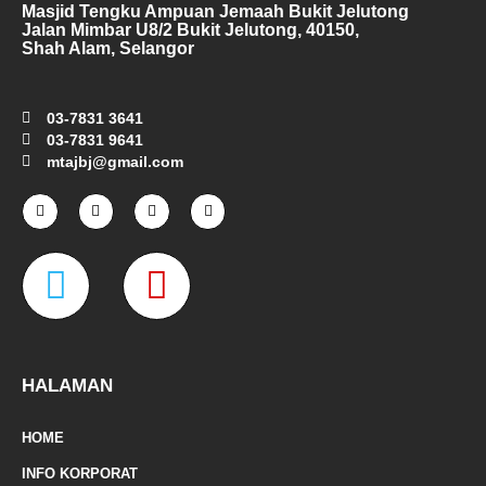
Masjid Tengku Ampuan Jemaah Bukit Jelutong
Jalan Mimbar U8/2 Bukit Jelutong, 40150,
Shah Alam, Selangor
03-7831 3641
03-7831 9641
mtajbj@gmail.com
F
I
T
Y
a
n
w
o
c
s
i
u
e
t
t
t
W
M
b
a
t
u
o
g
e
b
o
r
r
e
a
a
k
a
-
m
z
p
f
e
-
HALAMAN
m
HOME
a
INFO KORPORAT