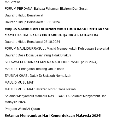
MALAYSIA
FORUM PERDANA: Bahaya Fahaman Ekstrem Dan Sesat
Daurah : Hidup Berselawat
Daurah : Hidup Berselawat 13.11.2024
𝗠𝗔𝗝𝗟𝗜𝗦 𝗦𝗔𝗠𝗕𝗨𝗧𝗔𝗡 𝗧𝗔𝗛𝗨𝗡𝗔𝗡 𝗠𝗔𝗨𝗟𝗜𝗗𝗨𝗥 𝗥𝗔𝗦𝗨𝗟 𝟐𝟎𝐓𝐇 𝐆𝐑𝐀𝐍𝐃
𝐌𝐀𝐖𝐋𝐈𝐃 & 𝐇𝐀𝐔𝐋 𝐀𝐋 𝐒𝐘𝐄𝐈𝐊𝐇 𝐀𝐁𝐃𝐔𝐋 𝐐𝐀𝐃𝐈𝐑 𝐀𝐋-𝐉𝐀𝐈𝐋𝐀𝐍𝐈 𝐑𝐀
Daurah : Hidup Berselawat 28.10.2024
FORUM MAULIDURRASUL : Masjid Memperkukuh Kehidupan Bersyariat
Daurah : Dosa Dosa Besar Yang Tidak Ditakuti
SELAWAT PERDANA SEMPENA MAULIDUR RASUL (23.9.2024)
MAULID : Peringatan Tentang Umur Insan
TAUSIAH KHAS : Datuk Dr Ustazah Norhafizah
MAULID MUSLIMAT
MAULID MUSLIMAT : Ustazah Nor Ruzana Natiah
Selamat Menyambut Maulidur Rasul 1446H & Selamat Menyambut Hari
Malaysia 2024
Program Wakaf Al-Quran
𝗦𝗲𝗹𝗮𝗺𝗮𝘁 𝗠𝗲𝗻𝘆𝗮𝗺𝗯𝘂𝘁 𝗛𝗮𝗿𝗶 𝗞𝗲𝗺𝗲𝗿𝗱𝗲𝗸𝗮𝗮𝗻 𝗠𝗮𝗹𝗮𝘆𝘀𝗶𝗮 𝟮𝟬𝟮𝟰!