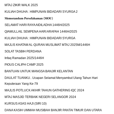
MTAJ ZIKIR WALK 2025
KULIAH DHUHA : HIMPUNAN BIDADARI SYURGA 2
𝐌𝐞𝐦𝐨𝐫𝐚𝐧𝐝𝐮𝐦 𝐏𝐞𝐫𝐬𝐞𝐟𝐚𝐡𝐚𝐦𝐚𝐧 (𝐌𝐎𝐔)
SELAMAT HARI RAYA AIDILADHA 1446H/2025
QIAMULLAIL SEMPENA HARI ARAFAH 1446H/2025
KULIAH DHUHA : HIMPUNAN BIDADARI SYURGA
MAJLIS KHATAM AL-QURAN MUSLIMAT MTAJ 2025M/1446H
SOLAT TASBIH PERDANA
Infaq Ramadan 2025/1446H
PIOUS CALIPH CAMP 2025
BANTUAN UNTUK MANGSA BANJIR KELANTAN
DAULAT TUANKU.. Ucapan Selamat Menyambut Ulang Tahun Hari
Keputeraan Yang Ke-79
MAJLIS POTLUCK AKHIR TAHUN GATHERING IQC 2024
MTAJ MASJID TERBAIK NEGERI SELANGOR 2024
KURSUS ASAS HAJI (SIRI 10)
DANA KASIH UMMAH MUSIBAH BANJIR PANTAI TIMUR DAN UTARA