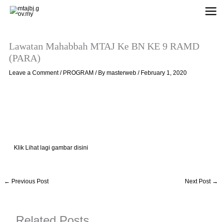
Skip
to
content
Lawatan Mahabbah MTAJ Ke BN KE 9 RAMD
(PARA)
Leave a Comment
/
PROGRAM
/ By
masterweb
/
February 1, 2020
Klik Lihat lagi gambar disini
←
Previous Post
Next Post
→
Related Posts