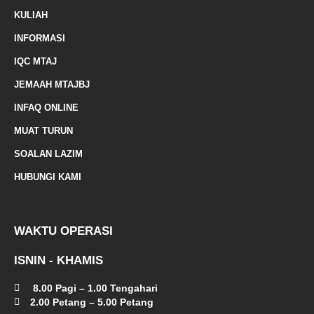
r
KULIAH
k
INFORMASI
e
IQC MTAJ
d
JEMAAH MTAJBJ
-
INFAQ ONLINE
a
MUAT TURUN
l
SOALAN LAZIM
t
HUBUNGI KAMI
WAKTU OPERASI
ISNIN - KHAMIS
8.00 Pagi – 1.00 Tengahari
2.00 Petang – 5.00 Petang