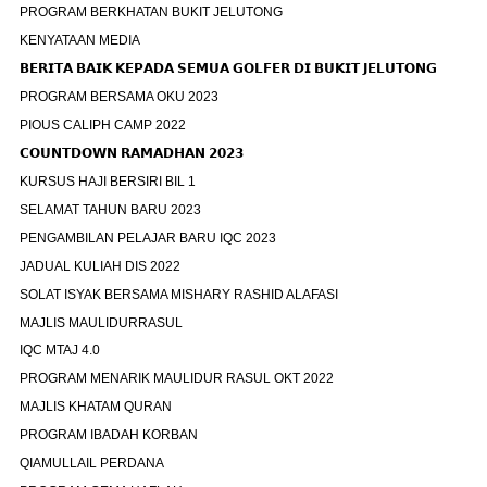
PROGRAM BERKHATAN BUKIT JELUTONG
KENYATAAN MEDIA
𝗕𝗘𝗥𝗜𝗧𝗔 𝗕𝗔𝗜𝗞 𝗞𝗘𝗣𝗔𝗗𝗔 𝗦𝗘𝗠𝗨𝗔 𝗚𝗢𝗟𝗙𝗘𝗥 𝗗𝗜 𝗕𝗨𝗞𝗜𝗧 𝗝𝗘𝗟𝗨𝗧𝗢𝗡𝗚
PROGRAM BERSAMA OKU 2023
PIOUS CALIPH CAMP 2022
𝗖𝗢𝗨𝗡𝗧𝗗𝗢𝗪𝗡 𝗥𝗔𝗠𝗔𝗗𝗛𝗔𝗡 𝟮𝟬𝟮𝟯
KURSUS HAJI BERSIRI BIL 1
SELAMAT TAHUN BARU 2023
PENGAMBILAN PELAJAR BARU IQC 2023
JADUAL KULIAH DIS 2022
SOLAT ISYAK BERSAMA MISHARY RASHID ALAFASI
MAJLIS MAULIDURRASUL
IQC MTAJ 4.0
PROGRAM MENARIK MAULIDUR RASUL OKT 2022
MAJLIS KHATAM QURAN
PROGRAM IBADAH KORBAN
QIAMULLAIL PERDANA