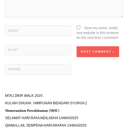
Name*
Save my name, email,
and website in this browser
for the next time I comment.
Email*
Website
MTAJ ZIKIR WALK 2025
KULIAH DHUHA : HIMPUNAN BIDADARI SYURGA 2
𝐌𝐞𝐦𝐨𝐫𝐚𝐧𝐝𝐮𝐦 𝐏𝐞𝐫𝐬𝐞𝐟𝐚𝐡𝐚𝐦𝐚𝐧 (𝐌𝐎𝐔)
SELAMAT HARI RAYA AIDILADHA 1446H/2025
QIAMULLAIL SEMPENA HARI ARAFAH 1446H/2025