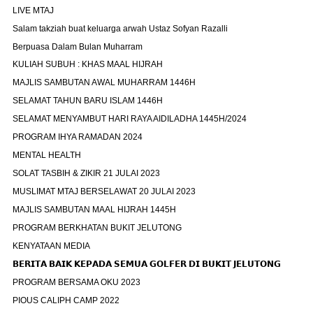
LIVE MTAJ
Salam takziah buat keluarga arwah Ustaz Sofyan Razalli
Berpuasa Dalam Bulan Muharram
KULIAH SUBUH : KHAS MAAL HIJRAH
MAJLIS SAMBUTAN AWAL MUHARRAM 1446H
SELAMAT TAHUN BARU ISLAM 1446H
SELAMAT MENYAMBUT HARI RAYA AIDILADHA 1445H/2024
PROGRAM IHYA RAMADAN 2024
MENTAL HEALTH
SOLAT TASBIH & ZIKIR 21 JULAI 2023
MUSLIMAT MTAJ BERSELAWAT 20 JULAI 2023
MAJLIS SAMBUTAN MAAL HIJRAH 1445H
PROGRAM BERKHATAN BUKIT JELUTONG
KENYATAAN MEDIA
𝗕𝗘𝗥𝗜𝗧𝗔 𝗕𝗔𝗜𝗞 𝗞𝗘𝗣𝗔𝗗𝗔 𝗦𝗘𝗠𝗨𝗔 𝗚𝗢𝗟𝗙𝗘𝗥 𝗗𝗜 𝗕𝗨𝗞𝗜𝗧 𝗝𝗘𝗟𝗨𝗧𝗢𝗡𝗚
PROGRAM BERSAMA OKU 2023
PIOUS CALIPH CAMP 2022