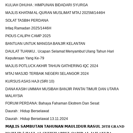
KULIAH DHUHA : HIMPUNAN BIDADARI SYURGA
MAJLIS KHATAM AL-QURAN MUSLIMAT MTAJ 2025M/1446H
SOLAT TASBIH PERDANA
Infaq Ramadan 2025/1446H
PIOUS CALIPH CAMP 2025
BANTUAN UNTUK MANGSA BANJIR KELANTAN
DAULAT TUANKU.. Ucapan Selamat Menyambut Ulang Tahun Hari
Keputeraan Yang Ke-79
MAJLIS POTLUCK AKHIR TAHUN GATHERING IQC 2024
MTAJ MASJID TERBAIK NEGERI SELANGOR 2024
KURSUS ASAS HAJI (SIRI 10)
DANA KASIH UMMAH MUSIBAH BANJIR PANTAI TIMUR DAN UTARA
MALAYSIA
FORUM PERDANA: Bahaya Fahaman Ekstrem Dan Sesat
Daurah : Hidup Berselawat
Daurah : Hidup Berselawat 13.11.2024
𝗠𝗔𝗝𝗟𝗜𝗦 𝗦𝗔𝗠𝗕𝗨𝗧𝗔𝗡 𝗧𝗔𝗛𝗨𝗡𝗔𝗡 𝗠𝗔𝗨𝗟𝗜𝗗𝗨𝗥 𝗥𝗔𝗦𝗨𝗟 𝟐𝟎𝐓𝐇 𝐆𝐑𝐀𝐍𝐃