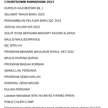
𝗖𝗢𝗨𝗡𝗧𝗗𝗢𝗪𝗡 𝗥𝗔𝗠𝗔𝗗𝗛𝗔𝗡 𝟮𝟬𝟮𝟯
KURSUS HAJI BERSIRI BIL 1
SELAMAT TAHUN BARU 2023
PENGAMBILAN PELAJAR BARU IQC 2023
JADUAL KULIAH DIS 2022
SOLAT ISYAK BERSAMA MISHARY RASHID ALAFASI
MAJLIS MAULIDURRASUL
IQC MTAJ 4.0
PROGRAM MENARIK MAULIDUR RASUL OKT 2022
MAJLIS KHATAM QURAN
PROGRAM IBADAH KORBAN
QIAMULLAIL PERDANA
PROGRAM GEMA HAFLAH
KARNIVAL GENG MASJID
KULIAH PERDANA
Lawatan Mahabbah MTAJ Ke BN KE 9 RAMD (PARA)
POIUS CALIPH CAMP