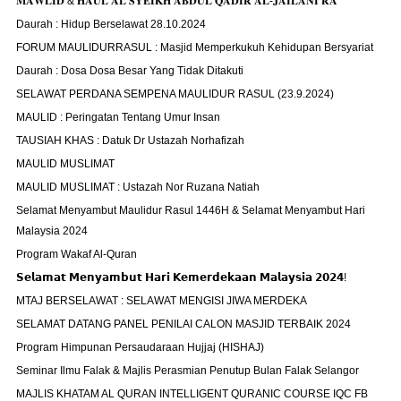
𝐌𝐀𝐖𝐋𝐈𝐃 & 𝐇𝐀𝐔𝐋 𝐀𝐋 𝐒𝐘𝐄𝐈𝐊𝐇 𝐀𝐁𝐃𝐔𝐋 𝐐𝐀𝐃𝐈𝐑 𝐀𝐋-𝐉𝐀𝐈𝐋𝐀𝐍𝐈 𝐑𝐀
Daurah : Hidup Berselawat 28.10.2024
FORUM MAULIDURRASUL : Masjid Memperkukuh Kehidupan Bersyariat
Daurah : Dosa Dosa Besar Yang Tidak Ditakuti
SELAWAT PERDANA SEMPENA MAULIDUR RASUL (23.9.2024)
MAULID : Peringatan Tentang Umur Insan
TAUSIAH KHAS : Datuk Dr Ustazah Norhafizah
MAULID MUSLIMAT
MAULID MUSLIMAT : Ustazah Nor Ruzana Natiah
Selamat Menyambut Maulidur Rasul 1446H & Selamat Menyambut Hari
Malaysia 2024
Program Wakaf Al-Quran
𝗦𝗲𝗹𝗮𝗺𝗮𝘁 𝗠𝗲𝗻𝘆𝗮𝗺𝗯𝘂𝘁 𝗛𝗮𝗿𝗶 𝗞𝗲𝗺𝗲𝗿𝗱𝗲𝗸𝗮𝗮𝗻 𝗠𝗮𝗹𝗮𝘆𝘀𝗶𝗮 𝟮𝟬𝟮𝟰!
MTAJ BERSELAWAT : SELAWAT MENGISI JIWA MERDEKA
SELAMAT DATANG PANEL PENILAI CALON MASJID TERBAIK 2024
Program Himpunan Persaudaraan Hujjaj (HISHAJ)
Seminar Ilmu Falak & Majlis Perasmian Penutup Bulan Falak Selangor
MAJLIS KHATAM AL QURAN INTELLIGENT QURANIC COURSE IQC FB