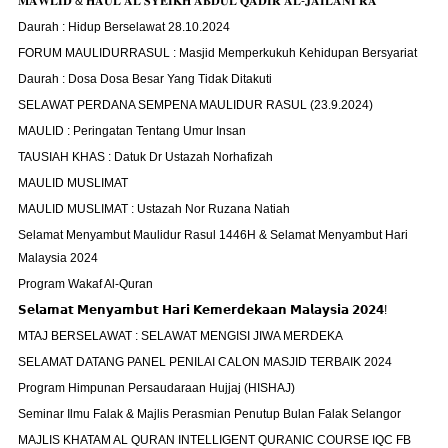
𝐌𝐀𝐖𝐋𝐈𝐃 & 𝐇𝐀𝐔𝐋 𝐀𝐋 𝐒𝐘𝐄𝐈𝐊𝐇 𝐀𝐁𝐃𝐔𝐋 𝐐𝐀𝐃𝐈𝐑 𝐀𝐋-𝐉𝐀𝐈𝐋𝐀𝐍𝐈 𝐑𝐀
Daurah : Hidup Berselawat 28.10.2024
FORUM MAULIDURRASUL : Masjid Memperkukuh Kehidupan Bersyariat
Daurah : Dosa Dosa Besar Yang Tidak Ditakuti
SELAWAT PERDANA SEMPENA MAULIDUR RASUL (23.9.2024)
MAULID : Peringatan Tentang Umur Insan
TAUSIAH KHAS : Datuk Dr Ustazah Norhafizah
MAULID MUSLIMAT
MAULID MUSLIMAT : Ustazah Nor Ruzana Natiah
Selamat Menyambut Maulidur Rasul 1446H & Selamat Menyambut Hari
Malaysia 2024
Program Wakaf Al-Quran
𝗦𝗲𝗹𝗮𝗺𝗮𝘁 𝗠𝗲𝗻𝘆𝗮𝗺𝗯𝘂𝘁 𝗛𝗮𝗿𝗶 𝗞𝗲𝗺𝗲𝗿𝗱𝗲𝗸𝗮𝗮𝗻 𝗠𝗮𝗹𝗮𝘆𝘀𝗶𝗮 𝟮𝟬𝟮𝟰!
MTAJ BERSELAWAT : SELAWAT MENGISI JIWA MERDEKA
SELAMAT DATANG PANEL PENILAI CALON MASJID TERBAIK 2024
Program Himpunan Persaudaraan Hujjaj (HISHAJ)
Seminar Ilmu Falak & Majlis Perasmian Penutup Bulan Falak Selangor
MAJLIS KHATAM AL QURAN INTELLIGENT QURANIC COURSE IQC FB