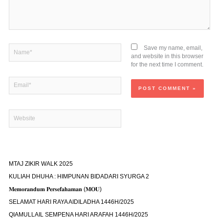
Name*
Save my name, email,
and website in this browser
for the next time I comment.
Email*
Website
MTAJ ZIKIR WALK 2025
KULIAH DHUHA : HIMPUNAN BIDADARI SYURGA 2
𝐌𝐞𝐦𝐨𝐫𝐚𝐧𝐝𝐮𝐦 𝐏𝐞𝐫𝐬𝐞𝐟𝐚𝐡𝐚𝐦𝐚𝐧 (𝐌𝐎𝐔)
SELAMAT HARI RAYA AIDILADHA 1446H/2025
QIAMULLAIL SEMPENA HARI ARAFAH 1446H/2025