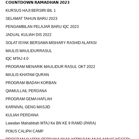
𝗖𝗢𝗨𝗡𝗧𝗗𝗢𝗪𝗡 𝗥𝗔𝗠𝗔𝗗𝗛𝗔𝗡 𝟮𝟬𝟮𝟯
KURSUS HAJI BERSIRI BIL 1
SELAMAT TAHUN BARU 2023
PENGAMBILAN PELAJAR BARU IQC 2023
JADUAL KULIAH DIS 2022
SOLAT ISYAK BERSAMA MISHARY RASHID ALAFASI
MAJLIS MAULIDURRASUL
IQC MTAJ 4.0
PROGRAM MENARIK MAULIDUR RASUL OKT 2022
MAJLIS KHATAM QURAN
PROGRAM IBADAH KORBAN
QIAMULLAIL PERDANA
PROGRAM GEMA HAFLAH
KARNIVAL GENG MASJID
KULIAH PERDANA
Lawatan Mahabbah MTAJ Ke BN KE 9 RAMD (PARA)
POIUS CALIPH CAMP