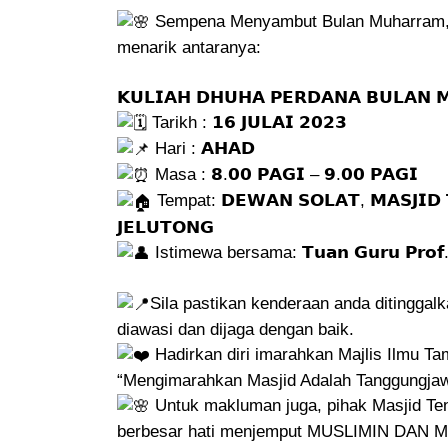
Sempena Menyambut Bulan Muharram, 
menarik antaranya:
𝗞𝗨𝗟𝗜𝗔𝗛 𝗗𝗛𝗨𝗛𝗔 𝗣𝗘𝗥𝗗𝗔𝗡𝗔 𝗕𝗨𝗟𝗔𝗡 
Tarikh : 𝟭𝟲 𝗝𝗨𝗟𝗔𝗜 𝟮𝟬𝟮𝟯
Hari : 𝗔𝗛𝗔𝗗
Masa : 𝟴.𝟬𝟬 𝗣𝗔𝗚𝗜 – 𝟵.𝟬𝟬 𝗣𝗔𝗚𝗜
Tempat: 𝗗𝗘𝗪𝗔𝗡 𝗦𝗢𝗟𝗔𝗧, 𝗠𝗔𝗦𝗝𝗜𝗗 
𝗝𝗘𝗟𝗨𝗧𝗢𝗡𝗚
Istimewa bersama: 𝗧𝘂𝗮𝗻 𝗚𝘂𝗿𝘂 𝗣𝗿𝗼𝗳. 
Sila pastikan kenderaan anda ditingga
diawasi dan dijaga dengan baik.
Hadirkan diri imarahkan Majlis Ilmu T
“Mengimarahkan Masjid Adalah Tanggungja
Untuk makluman juga, pihak Masjid Te
berbesar hati menjemput MUSLIMIN DAN MU