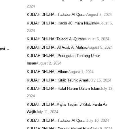
2024
KULIAH DHUHA : Tadabur Al Quran
August 7, 2024
KULIAH DHUHA : Hadis 40 Imam Nawawi
August 6,
2024
KULIAH DHUHA :Talaqqi Al-Quran
August 6, 2024
KULIAH DHUHA : Al Adab Al Mufrad
August 5, 2024
Post
→
KULIAH DHUHA : Peringatan Tentang Umur
Insan
August 2, 2024
KULIAH DHUHA : Hikam
August 1, 2024
KULIAH DHUHA : Kitab Tauhid Amali
July 15, 2024
KULIAH DHUHA : Halal Haram Dalam Islam
July 12,
2024
KULIAH DHUHA :Majlis Taqlim 3 Kitab Fardu Ain
Wajib
July 11, 2024
KULIAH DHUHA : Tadabur Al Quran
July 10, 2024
KULIAH DHUHA : Daurah Makraj Huruf
July 9, 2024