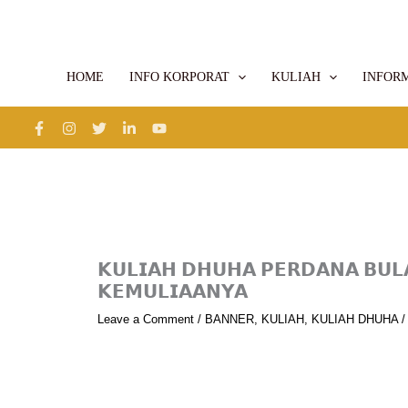
Skip
to
content
HOME
INFO KORPORAT
KULIAH
INFOR
𝗞𝗨𝗟𝗜𝗔𝗛 𝗗𝗛𝗨𝗛𝗔 𝗣𝗘𝗥𝗗𝗔𝗡𝗔 𝗕𝗨
𝗞𝗘𝗠𝗨𝗟𝗜𝗔𝗔𝗡𝗬𝗔
Leave a Comment
/
BANNER
,
KULIAH
,
KULIAH DHUHA
/