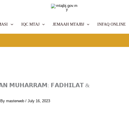
MASI
IQC MTAJ
JEMAAH MTAJBJ
INFAQ ONLINE
𝗔𝗡 𝗠𝗨𝗛𝗔𝗥𝗥𝗔𝗠: 𝗙𝗔𝗗𝗛𝗜𝗟𝗔𝗧 &
 By
masterweb
/
July 16, 2023