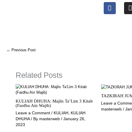
F
I
a
c
e
t
b
o
o
←
Previous Post
k
Related Posts
TAZKIRAH JUM
KULIAH DHUHA: Majlis Ta’Lim 3 Kitab
Leave a Comme
(Fardhu Ain Wajib)
masterweb
/
Jan
Leave a Comment
/
KULIAH
,
KULIAH
DHUHA
/ By
masterweb
/
January 26,
2023