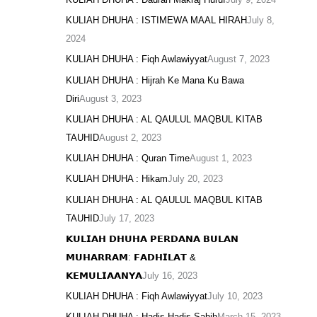
KULIAH DHUHA : ISTIMEWA MAAL HIRAH
July 8,
2024
KULIAH DHUHA : Fiqh Awlawiyyat
August 7, 2023
KULIAH DHUHA : Hijrah Ke Mana Ku Bawa
Diri
August 3, 2023
KULIAH DHUHA : AL QAULUL MAQBUL KITAB
TAUHID
August 2, 2023
KULIAH DHUHA : Quran Time
August 1, 2023
KULIAH DHUHA : Hikam
July 20, 2023
KULIAH DHUHA : AL QAULUL MAQBUL KITAB
TAUHID
July 17, 2023
𝗞𝗨𝗟𝗜𝗔𝗛 𝗗𝗛𝗨𝗛𝗔 𝗣𝗘𝗥𝗗𝗔𝗡𝗔 𝗕𝗨𝗟𝗔𝗡
𝗠𝗨𝗛𝗔𝗥𝗥𝗔𝗠: 𝗙𝗔𝗗𝗛𝗜𝗟𝗔𝗧 &
𝗞𝗘𝗠𝗨𝗟𝗜𝗔𝗔𝗡𝗬𝗔
July 16, 2023
KULIAH DHUHA : Fiqh Awlawiyyat
July 10, 2023
KULIAH DHUHA : Hadis-Hadis Sahih
March 15, 2023