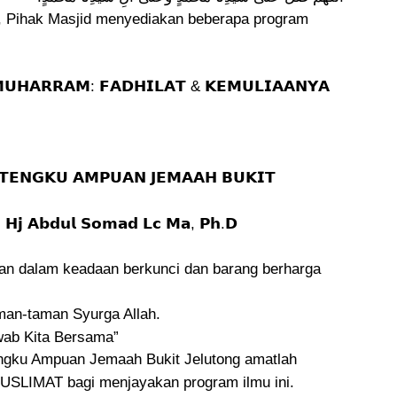
Pihak Masjid menyediakan beberapa program
𝗨𝗛𝗔𝗥𝗥𝗔𝗠: 𝗙𝗔𝗗𝗛𝗜𝗟𝗔𝗧 & 𝗞𝗘𝗠𝗨𝗟𝗜𝗔𝗔𝗡𝗬𝗔
𝗘𝗡𝗚𝗞𝗨 𝗔𝗠𝗣𝗨𝗔𝗡 𝗝𝗘𝗠𝗔𝗔𝗛 𝗕𝗨𝗞𝗜𝗧
𝗷 𝗔𝗯𝗱𝘂𝗹 𝗦𝗼𝗺𝗮𝗱 𝗟𝗰 𝗠𝗮, 𝗣𝗵.𝗗
lkan dalam keadaan berkunci dan barang berharga
aman-taman Syurga Allah.
wab Kita Bersama”
ngku Ampuan Jemaah Bukit Jelutong amatlah
SLIMAT bagi menjayakan program ilmu ini.