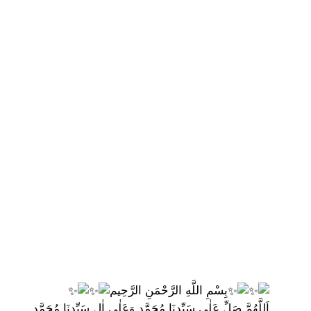
بِسْمِ اللَّهِ الرَّحْمَنِ الرَّحِيم
اَللَّهُمَّ صَلِّ عَلٰى سَيِّدِنَا مُحَمَّدٍ وَعَلٰى اٰلِ سَيِّدِنَا مُحَمَّدٍ.