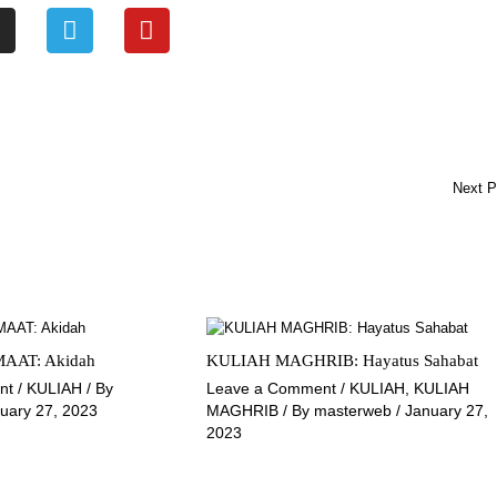
T
Y
n
e
o
s
l
u
e
t
a
g
u
g
r
b
r
a
e
Next 
a
m
m
AAT: Akidah
KULIAH MAGHRIB: Hayatus Sahabat
nt
/
KULIAH
/ By
Leave a Comment
/
KULIAH
,
KULIAH
uary 27, 2023
MAGHRIB
/ By
masterweb
/
January 27,
2023